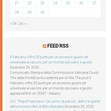
21
22
23
24
25
26
27
28
29
30
« Ott
Dic »
FEED RSS
Il Vaticano offre 20 punti per un accesso giusto ed
universale ai vaccini, per un mondo più sano e giusto
Dicembre 29, 2020
Comunicato Stampa della Commissione Vaticana Covid-
19 e della Pontificia Accademia per la Vita The post Il
Vaticano offre 20 punti per un accesso giusto ed
universale ai vaccini, per un mondo più sano e giusto
appeared first on ZENIT - Italiano.
LEV: “Papa Francesco. Un uomo di parola”, dietro le quinte
dell’omonimo film di Wim Wenders
Dicembre 29, 2020