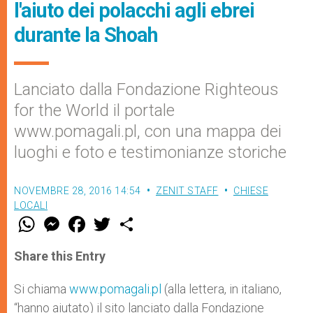
l'aiuto dei polacchi agli ebrei
durante la Shoah
Lanciato dalla Fondazione ​Righteous
for the World il portale
www.pomagali.pl, con una mappa dei
luoghi e foto e testimonianze storiche
NOVEMBRE 28, 2016 14:54
ZENIT STAFF
CHIESE
LOCALI
W
M
F
T
S
h
e
a
w
h
a
s
c
i
a
t
s
e
t
r
Share this Entry
s
e
b
t
e
A
n
o
e
p
g
o
r
Si chiama
www.pomagali.pl
(alla lettera, in italiano,
p
e
k
“hanno aiutato) il sito lanciato dalla Fondazione
r