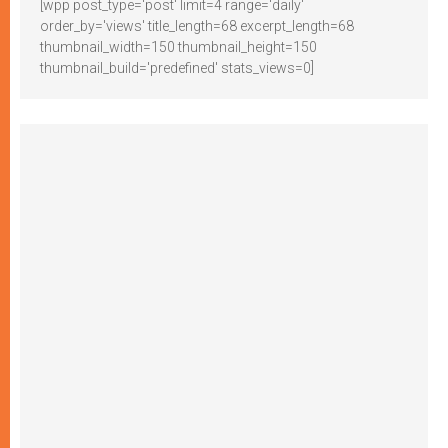
[wpp post_type='post' limit=4 range='daily'
order_by='views' title_length=68 excerpt_length=68
thumbnail_width=150 thumbnail_height=150
thumbnail_build='predefined' stats_views=0]