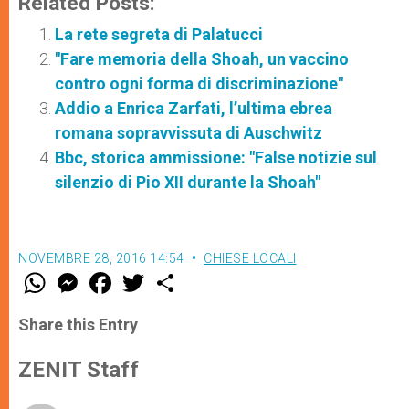
Related Posts:
La rete segreta di Palatucci
"Fare memoria della Shoah, un vaccino
contro ogni forma di discriminazione"
Addio a Enrica Zarfati, l’ultima ebrea
romana sopravvissuta di Auschwitz
Bbc, storica ammissione: "False notizie sul
silenzio di Pio XII durante la Shoah"
NOVEMBRE 28, 2016 14:54
CHIESE LOCALI
W
M
F
T
S
h
e
a
w
h
a
s
c
i
a
t
s
e
t
r
Share this Entry
s
e
b
t
e
A
n
o
e
p
g
o
r
ZENIT Staff
p
e
k
r