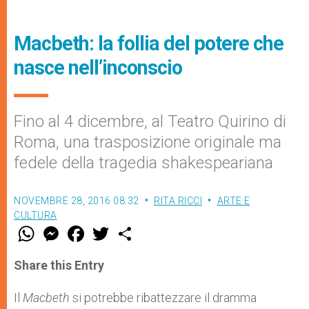
Macbeth: la follia del potere che
nasce nell’inconscio
Fino al 4 dicembre, al Teatro Quirino di
Roma, una trasposizione originale ma
fedele della tragedia shakespeariana
NOVEMBRE 28, 2016 08:32
RITA RICCI
ARTE E
CULTURA
W
M
F
T
S
h
e
a
w
h
a
s
c
i
a
t
s
e
t
r
Share this Entry
s
e
b
t
e
A
n
o
e
p
g
o
r
Il
Macbeth
si potrebbe ribattezzare il dramma
p
e
k