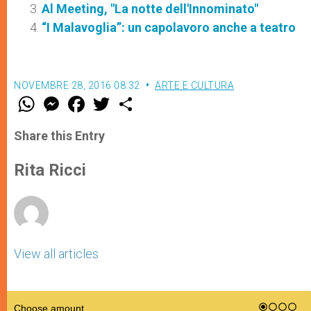
Al Meeting, "La notte dell'Innominato"
“I Malavoglia”: un capolavoro anche a teatro
NOVEMBRE 28, 2016 08:32
ARTE E CULTURA
W
M
F
T
S
h
e
a
w
h
a
s
c
i
a
t
s
e
t
r
Share this Entry
s
e
b
t
e
A
n
o
e
p
g
o
r
Rita Ricci
p
e
k
r
View all articles