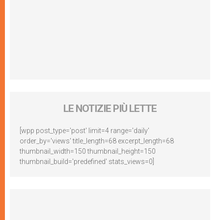
LE NOTIZIE PIÙ LETTE
[wpp post_type='post' limit=4 range='daily'
order_by='views' title_length=68 excerpt_length=68
thumbnail_width=150 thumbnail_height=150
thumbnail_build='predefined' stats_views=0]