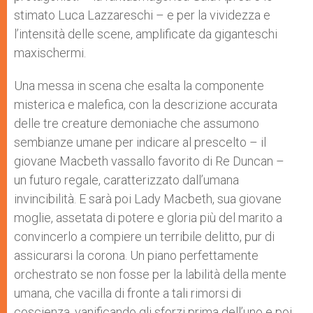
stimato Luca Lazzareschi – e per la vividezza e
l’intensità delle scene, amplificate da giganteschi
maxischermi.
Una messa in scena che esalta la componente
misterica e malefica, con la descrizione accurata
delle tre creature demoniache che assumono
sembianze umane per indicare al prescelto – il
giovane Macbeth vassallo favorito di Re Duncan –
un futuro regale, caratterizzato dall’umana
invincibilità. E sarà poi Lady Macbeth, sua giovane
moglie, assetata di potere e gloria più del marito a
convincerlo a compiere un terribile delitto, pur di
assicurarsi la corona. Un piano perfettamente
orchestrato se non fosse per la labilità della mente
umana, che vacilla di fronte a tali rimorsi di
coscienza, vanificando gli sforzi prima dell’uno e poi