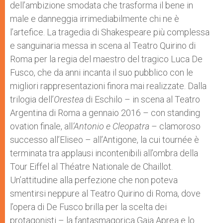
dell’ambizione smodata che trasforma il bene in
r
male e danneggia irrimediabilmente chi ne è
l’artefice. La tragedia di Shakespeare più complessa
e sanguinaria messa in scena al Teatro Quirino di
Roma per la regia del maestro del tragico Luca De
Fusco, che da anni incanta il suo pubblico con le
migliori rappresentazioni finora mai realizzate. Dalla
trilogia dell’
Orestea
di Eschilo – in scena al Teatro
Argentina di Roma a gennaio 2016 – con standing
ovation finale, all
’Antonio e Cleopatra
– clamoroso
successo all’Eliseo – all’Antigone, la cui tournée è
terminata tra applausi incontenibili all’ombra della
Tour Eiffel al Théatre Nationale de Chaillot.
Un’attitudine alla perfezione che non poteva
smentirsi neppure al Teatro Quirino di Roma, dove
l’opera di De Fusco brilla per la scelta dei
protagonisti – la fantasmagorica Gaia Aprea e lo