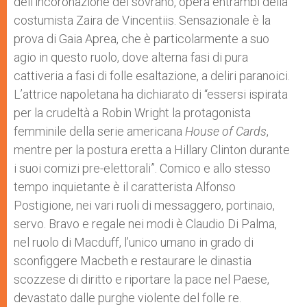
dell’incoronazione del sovrano, opera entrambi della
costumista Zaira de Vincentiis. Sensazionale è la
prova di Gaia Aprea, che è particolarmente a suo
agio in questo ruolo, dove alterna fasi di pura
cattiveria a fasi di folle esaltazione, a deliri paranoici.
L’attrice napoletana ha dichiarato di “essersi ispirata
per la crudeltà a Robin Wright la protagonista
femminile della serie americana
House of Cards
,
mentre per la postura eretta a Hillary Clinton durante
i suoi comizi pre-elettorali”. Comico e allo stesso
tempo inquietante è il caratterista Alfonso
Postigione, nei vari ruoli di messaggero, portinaio,
servo. Bravo e regale nei modi è Claudio Di Palma,
nel ruolo di Macduff, l’unico umano in grado di
sconfiggere Macbeth e restaurare le dinastia
scozzese di diritto e riportare la pace nel Paese,
devastato dalle purghe violente del folle re.