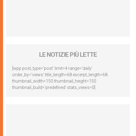
LE NOTIZIE PIÙ LETTE
[wpp post_type='post' limit=4 range='daily'
order_by='views' title_length=68 excerpt_length=68
thumbnail_width=150 thumbnail_height=150
thumbnail_build='predefined' stats_views=0]