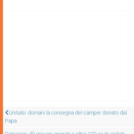
Unitalsi: domani la consegna del camper donato dal
Papa
Damasco: 40 giovani operati e oltre 100 civili visitati