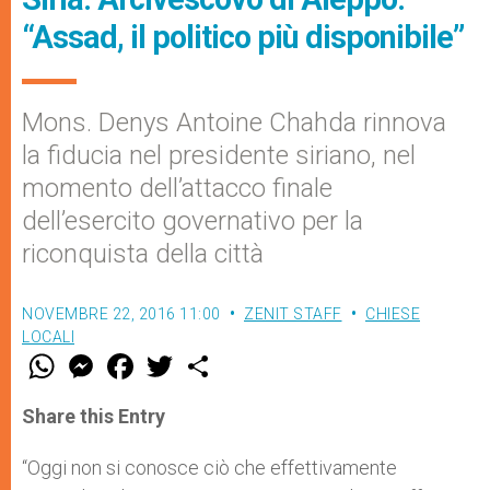
“Assad, il politico più disponibile”
Mons. Denys Antoine Chahda rinnova
la fiducia nel presidente siriano, nel
momento dell’attacco finale
dell’esercito governativo per la
riconquista della città
NOVEMBRE 22, 2016 11:00
ZENIT STAFF
CHIESE
LOCALI
W
M
F
T
S
h
e
a
w
h
a
s
c
i
a
t
s
e
t
r
Share this Entry
s
e
b
t
e
A
n
o
e
p
g
o
r
“Oggi non si conosce ciò che effettivamente
p
e
k