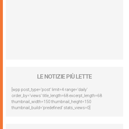
LE NOTIZIE PIÙ LETTE
[wpp post_type='post' limit=4 range='daily'
order_by='views' title_length=68 excerpt_length=68
thumbnail_width=150 thumbnail_height=150
thumbnail_build='predefined' stats_views=0]