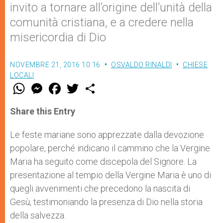
invito a tornare all’origine dell’unità della
comunità cristiana, e a credere nella
misericordia di Dio
NOVEMBRE 21, 2016 10:16
OSVALDO RINALDI
CHIESE
LOCALI
W
M
F
T
S
h
e
a
w
h
a
s
c
i
a
t
s
e
t
r
Share this Entry
s
e
b
t
e
A
n
o
e
p
g
o
r
Le feste mariane sono apprezzate dalla devozione
p
e
k
popolare, perché indicano il cammino che la Vergine
r
Maria ha seguito come discepola del Signore. La
presentazione al tempio della Vergine Maria è uno di
quegli avvenimenti che precedono la nascita di
Gesù, testimoniando la presenza di Dio nella storia
della salvezza.