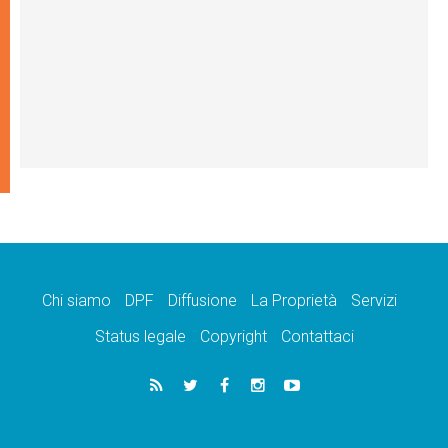
Chi siamo
DPF
Diffusione
La Proprietà
Servizi
Status legale
Copyright
Contattaci