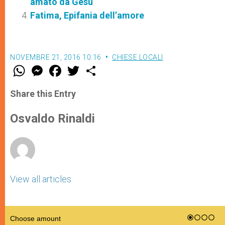
amato da Gesù
Fatima, Epifania dell’amore
NOVEMBRE 21, 2016 10:16
CHIESE LOCALI
W
M
F
T
S
h
e
a
w
h
a
s
c
i
a
t
s
e
t
r
Share this Entry
s
e
b
t
e
A
n
o
e
p
g
o
r
Osvaldo Rinaldi
p
e
k
r
View all articles