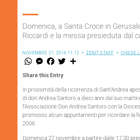
Domenica, a Santa Croce in Gerusal
Riccardi e la messa presieduta dal c
NOVEMBRE 21, 2016 11:12
ZENIT STAFF
CHIESE 
W
M
F
T
S
h
e
a
w
h
a
s
c
i
a
t
s
e
t
r
Share this Entry
s
e
b
t
e
A
n
o
e
p
g
o
r
In prossimità della ricorrenza di Sant’Andrea apo
p
e
k
di don Andrea Santoro a dieci anni dal suo martirio
r
l’Associazione Don Andrea Santoro con la Diocesi
promosso alcuni appuntamenti per ricordare la fi
2006.
Domenica 27 novembre a partire dalle 17,30 press