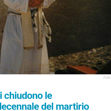
Foto
i chiudono le
ecennale del martirio