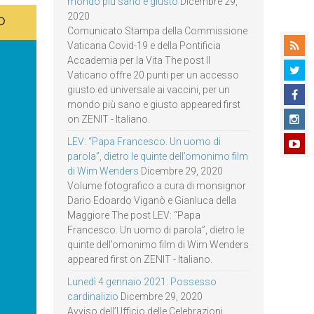
mondo più sano e giusto
Dicembre 29,
2020
Comunicato Stampa della Commissione
Vaticana Covid-19 e della Pontificia
Accademia per la Vita The post Il
Vaticano offre 20 punti per un accesso
giusto ed universale ai vaccini, per un
mondo più sano e giusto appeared first
on ZENIT - Italiano.
LEV: “Papa Francesco. Un uomo di
parola”, dietro le quinte dell’omonimo film
di Wim Wenders
Dicembre 29, 2020
Volume fotografico a cura di monsignor
Dario Edoardo Viganò e Gianluca della
Maggiore The post LEV: “Papa
Francesco. Un uomo di parola”, dietro le
quinte dell’omonimo film di Wim Wenders
appeared first on ZENIT - Italiano.
Lunedì 4 gennaio 2021: Possesso
cardinalizio
Dicembre 29, 2020
Avviso dell’Ufficio delle Celebrazioni