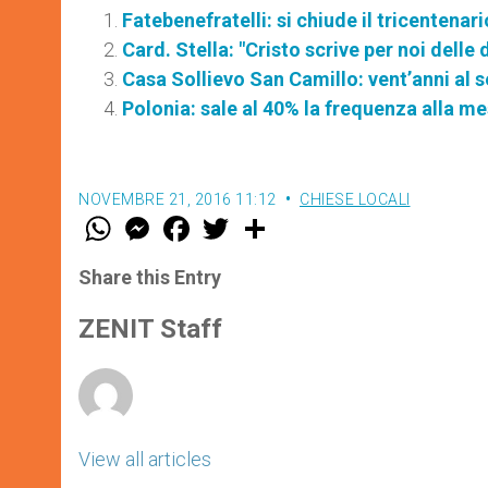
Fatebenefratelli: si chiude il tricentenar
Card. Stella: "Cristo scrive per noi dell
Casa Sollievo San Camillo: vent’anni al se
Polonia: sale al 40% la frequenza alla 
NOVEMBRE 21, 2016 11:12
CHIESE LOCALI
W
M
F
T
S
h
e
a
w
h
a
s
c
i
a
t
s
e
t
r
Share this Entry
s
e
b
t
e
A
n
o
e
p
g
o
r
ZENIT Staff
p
e
k
r
View all articles