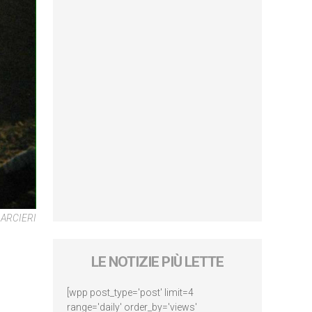
 ARCIERI
LE NOTIZIE PIÙ LETTE
[wpp post_type='post' limit=4
range='daily' order_by='views'