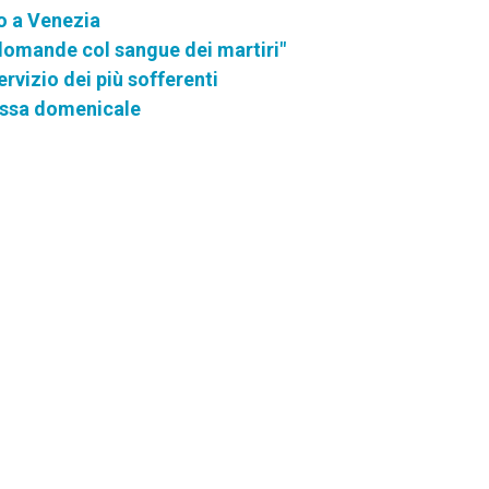
io a Venezia
e domande col sangue dei martiri"
rvizio dei più sofferenti
messa domenicale