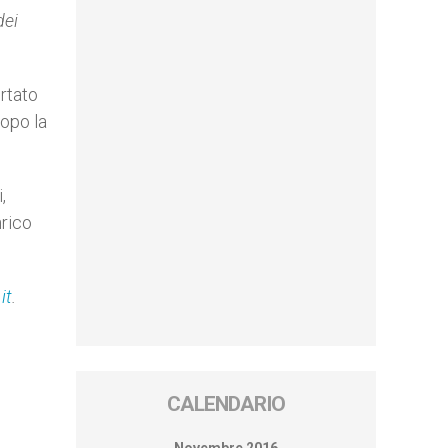
dei
ortato
dopo la
,
nrico
it
.
CALENDARIO