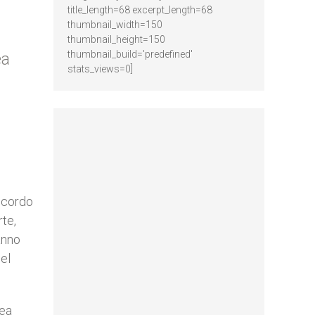
title_length=68 excerpt_length=68
thumbnail_width=150
thumbnail_height=150
thumbnail_build='predefined'
ea
stats_views=0]
ricordo
rte,
anno
el
rea