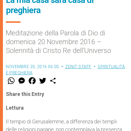
preghiera
Meditazione della Parola di Dio di
domenica 20 Novembre 2016 –
Solennità di Cristo Re dell’Universo
NOVEMBRE 20, 2016 06:00
ZENIT STAFF
SPIRITUALITÀ
E PREGHIERA
W
M
F
T
S
h
e
a
w
h
a
s
c
i
a
t
s
e
t
r
Share this Entry
s
e
b
t
e
A
n
o
e
p
g
o
r
Lettura
p
e
k
r
Il tempio di Gerusalemme, a differenza dei templi
delle religioni pagane, non contemplava la presenza