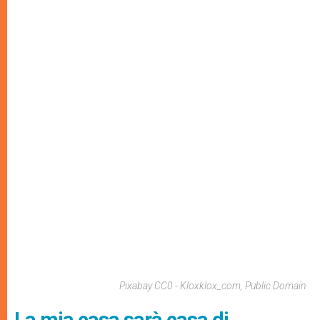
Pixabay CC0 - Kloxklox_com, Public Domain
La mia casa sarà casa di