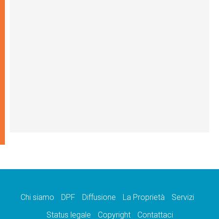
Chi siamo
DPF
Diffusione
La Proprietà
Servizi
Status legale
Copyright
Contattaci