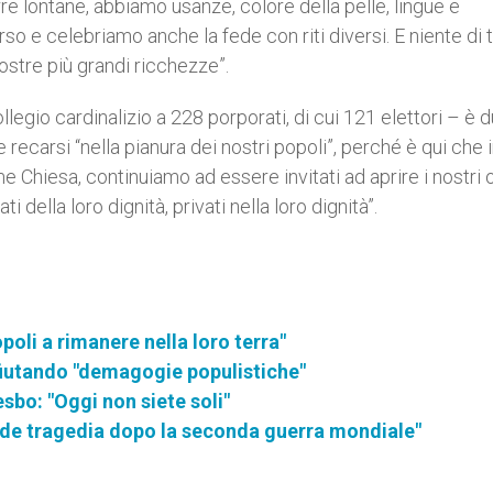
re lontane, abbiamo usanze, colore della pelle, lingue e
so e celebriamo anche la fede con riti diversi. E niente di 
nostre più grandi ricchezze”.
Collegio cardinalizio a 228 porporati, di cui 121 elettori – è
recarsi “nella pianura dei nostri popoli”, perché è qui che in
 Chiesa, continuiamo ad essere invitati ad aprire i nostri 
ati della loro dignità, privati nella loro dignità”.
opoli a rimanere nella loro terra"
ifiutando "demagogie populistiche"
esbo: "Oggi non siete soli"
rande tragedia dopo la seconda guerra mondiale"