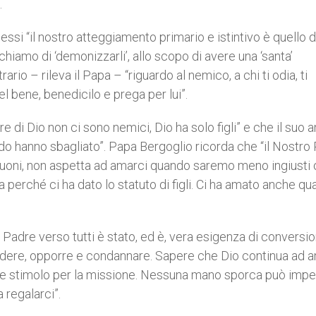
.
essi “il nostro atteggiamento primario e istintivo è quello d
cerchiamo di ‘demonizzarli’, allo scopo di avere una ‘santa’
rario – rileva il Papa – “riguardo al nemico, a chi ti odia, ti
el bene, benedicilo e prega per lui”.
e di Dio non ci sono nemici, Dio ha solo figli” e che il suo
do hanno sbagliato”. Papa Bergoglio ricorda che “il Nostro
oni, non aspetta ad amarci quando saremo meno ingiusti 
a perché ci ha dato lo statuto di figli. Ci ha amato anche q
 Padre verso tutti è stato, ed è, vera esigenza di conversi
videre, opporre e condannare. Sapere che Dio continua ad 
ucia e stimolo per la missione. Nessuna mano sporca può imp
 regalarci”.