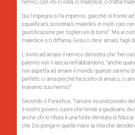
nemici, con chi ci odia, ci maledice, ci tratta male
Qui l’impegno si fa impervio, giacché di fronte ad 
squalificarli, screditarli, maledirli; in molti casi 
giustificazione per toglierceli di torno”. Ma al cont
maledice o ti diffama, Gesù ci dice: amalo, fagli d
L’invito ad amare il nemico dimostra che “nel cuor
paterno non li lascia nell’abbandono, “anche quan
non aspetta ad amare il mondo quando saremo bu
perfetti; ci ama perché ha scelto di amarci, ci am
eravamo suoi nemici”.
Secondo il Pontefice, “l’amore incondizionato del
il nostro povero cuore che tende a giudicare, di
anche chi lo rifiuta è una fonte illimitata di fid
che Dio ponga in quella mano la Vita che desidera