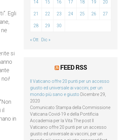
14
15
16
17
18
19
20
i”. Egli
21
22
23
24
25
26
27
tane,
28
29
30
e ne
« Ott
Dic »
rite si
 hanno
FEED RSS
uante
 noi!
Il Vaticano offre 20 punti per un accesso
giusto ed universale ai vaccini, per un
mondo più sano e giusto
Dicembre 29,
. “Non
2020
Comunicato Stampa della Commissione
il
Vaticana Covid-19 e della Pontificia
mano in
Accademia per la Vita The post Il
Vaticano offre 20 punti per un accesso
giusto ed universale ai vaccini, per un