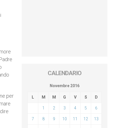
i
 amore
 Padre
o
CALENDARIO
uando
Novembre 2016
one per
L
M
M
G
V
S
D
amare
1
2
3
4
5
6
edire
7
8
9
10
11
12
13