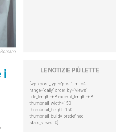
re Romano
 i
LE NOTIZIE PIÙ LETTE
[wpp post_type='post' limit=4
range='daily' order_by='views'
title_length=68 excerpt_length=68
thumbnail_width=150
thumbnail_height=150
thumbnail_build='predefined'
stats_views=0]
e