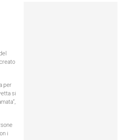
del
 creato
a per
vetta si
amata”,
ersone
on i