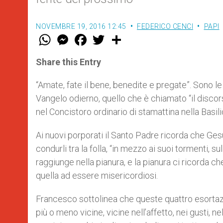
NOVEMBRE 19, 2016 12:45
FEDERICO CENCI
PAPI
W
M
F
T
S
h
e
a
w
h
a
s
c
i
a
t
s
e
t
r
Share this Entry
s
e
b
t
e
A
n
o
e
p
g
o
r
“Amate, fate il bene, benedite e pregate”. Sono 
p
e
k
Vangelo odierno, quello che è chiamato “il discors
r
nel Concistoro ordinario di stamattina nella Basil
Ai nuovi porporati il Santo Padre ricorda che Gesù
condurli tra la folla, “in mezzo ai suoi tormenti, sul
raggiunge nella pianura, e la pianura ci ricorda c
quella ad essere misericordiosi.
Francesco sottolinea che queste quattro esortazio
più o meno vicine, vicine nell’affetto, nei gusti, n