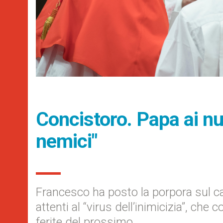
Concistoro. Papa ai nu
nemici"
Francesco ha posto la porpora sul cap
attenti al “virus dell’inimicizia”, che
ferite del prossimo