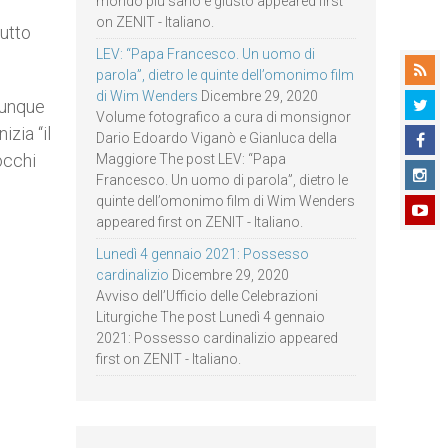
mondo più sano e giusto appeared first
on ZENIT - Italiano.
tutto
LEV: “Papa Francesco. Un uomo di
parola”, dietro le quinte dell’omonimo film
di Wim Wenders
Dicembre 29, 2020
 dunque
Volume fotografico a cura di monsignor
izia “il
Dario Edoardo Viganò e Gianluca della
occhi
Maggiore The post LEV: “Papa
Francesco. Un uomo di parola”, dietro le
quinte dell’omonimo film di Wim Wenders
appeared first on ZENIT - Italiano.
Lunedì 4 gennaio 2021: Possesso
cardinalizio
Dicembre 29, 2020
Avviso dell’Ufficio delle Celebrazioni
Liturgiche The post Lunedì 4 gennaio
2021: Possesso cardinalizio appeared
first on ZENIT - Italiano.