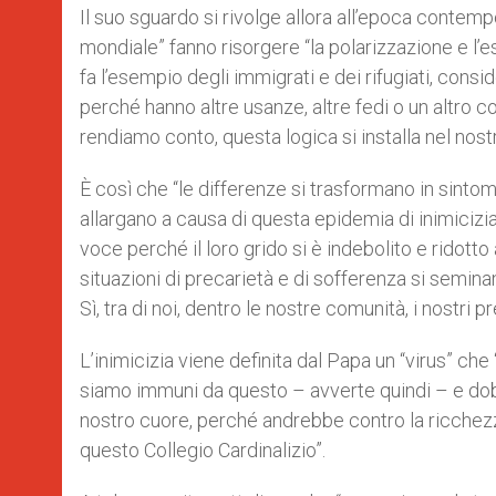
Il suo sguardo si rivolge allora all’epoca contemp
mondiale” fanno risorgere “la polarizzazione e l’e
fa l’esempio degli immigrati e dei rifugiati, consi
perché hanno altre usanze, altre fedi o un altro c
rendiamo conto, questa logica si installa nel nost
È così che “le differenze si trasformano in sintomi 
allargano a causa di questa epidemia di inimicizia
voce perché il loro grido si è indebolito e ridotto
situazioni di precarietà e di sofferenza si seminano
Sì, tra di noi, dentro le nostre comunità, i nostri pr
L’inimicizia viene definita dal Papa un “virus” che 
siamo immuni da questo – avverte quindi – e dob
nostro cuore, perché andrebbe contro la ricchezz
questo Collegio Cardinalizio”.