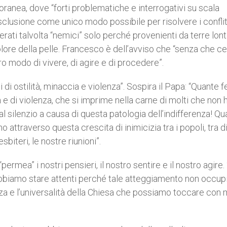
oranea, dove “forti problematiche e interrogativi su scala
sclusione come unico modo possibile per risolvere i conflitt
derati talvolta “nemici” solo perché provenienti da terre lon
olore della pelle. Francesco è dell’avviso che “senza che c
ro modo di vivere, di agire e di procedere”.
di ostilità, minaccia e violenza”. Sospira il Papa: “Quante fe
 e di violenza, che si imprime nella carne di molti che non
 al silenzio a causa di questa patologia dell’indifferenza! Q
 attraverso questa crescita di inimicizia tra i popoli, tra di
esbiteri, le nostre riunioni”.
“permea” i nostri pensieri, il nostro sentire e il nostro agire
biamo stare attenti perché tale atteggiamento non occupi 
a e l’universalità della Chiesa che possiamo toccare con 