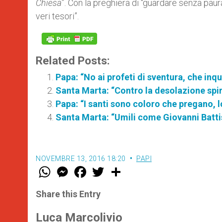
Chiesa
”. Con la preghiera di “guardare senza paura
veri tesori”.
Related Posts:
Papa: “No ai profeti di sventura, che inq
Santa Marta: “Contro la desolazione spirit
Papa: “I santi sono coloro che pregano, l
Santa Marta: “Umili come Giovanni Battis
NOVEMBRE 13, 2016 18:20
PAPI
W
M
F
T
S
h
e
a
w
h
a
s
c
i
a
t
s
e
t
r
Share this Entry
s
e
b
t
e
A
n
o
e
p
g
o
r
Luca Marcolivio