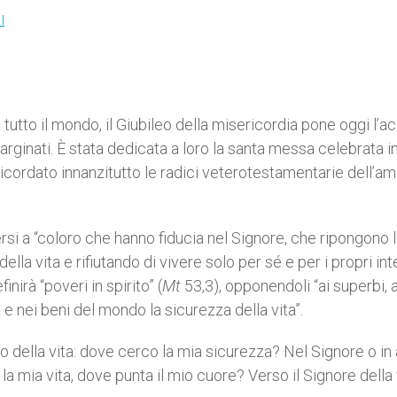
I
 tutto il mondo, il Giubileo della misericordia pone oggi l’a
marginati. È stata dedicata a loro la santa messa celebrata i
cordato innanzitutto le radici veterotestamentarie dell’am
rsi a “coloro che hanno fiducia nel Signore, che ripongono l
a vita e rifiutando di vivere solo per sé e per i propri int
nirà “poveri in spirito” (
Mt
53,3), opponendoli “ai superbi, 
e nei beni del mondo la sicurezza della vita”.
della vita: dove cerco la mia sicurezza? Nel Signore o in 
a mia vita, dove punta il mio cuore? Verso il Signore della 