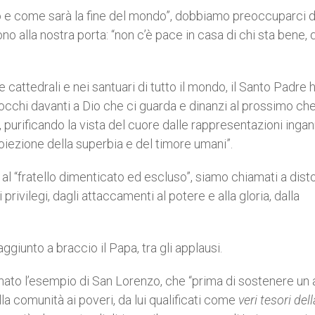
 e come sarà la fine del mondo”, dobbiamo preoccuparci d
ono alla nostra porta: “non c’è pace in casa di chi sta bene,
cattedrali e nei santuari di tutto il mondo, il Santo Padre 
 occhi davanti a Dio che ci guarda e dinanzi al prossimo che
o, purificando la vista del cuore dalle rappresentazioni inga
roiezione della superbia e del timore umani”.
e, al “fratello dimenticato ed escluso”, siamo chiamati a dist
 privilegi, dagli attaccamenti al potere e alla gloria, dalla
aggiunto a braccio il Papa, tra gli applausi.
onato l’esempio di San Lorenzo, che “prima di sostenere un
lla comunità ai poveri, da lui qualificati come
veri tesori dell