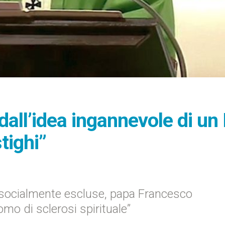
dall’idea ingannevole di un
tighi”
e socialmente escluse, papa Francesco
mo di sclerosi spirituale”