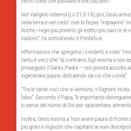
verso cose che passano e non saziano?”.
Nel Vangelo odierno (
Lc
21,5-19), poi, Gesù annu
nella terra e nel cielo”: non lo fa per “impaurire”
Anche i regni più potenti, gli edifici più sacri e l
cadono”, ha sottolineato il Pontefice.
Affermazioni che spingono i credenti a voler “ri
tanto è vero che “al contrario, Egli esorta a non l
proseguito il Santo Padre – non presta ascolto ai p
ingenerano paure, distraendo da ciò che conta”.
“Tra le tante voci che si sentono, il Signore invita
falso”. Secondo il Papa, “è importante distinguere 
si serve del nome di Dio per spaventare, alimentar
Inoltre, Gesù esorta a “non avere paura di fronte
più gravi e ingiuste che capitano ai suoi discepoli