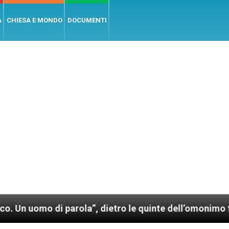
A
CHIESA E MONDO
DOCUMENTI
arola”, dietro le quinte dell’omonimo film di Wim Wen