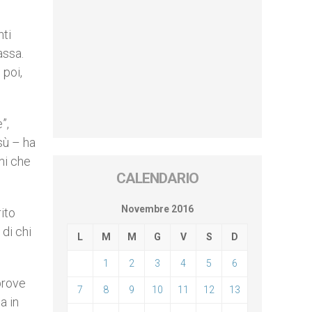
nti
assa.
 poi,
”,
sù – ha
ni che
CALENDARIO
Novembre 2016
rito
 di chi
L
M
M
G
V
S
D
1
2
3
4
5
6
prove
7
8
9
10
11
12
13
a in