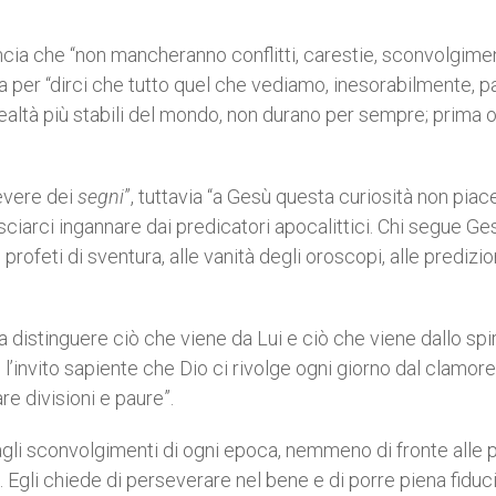
ncia che “non mancheranno conflitti, carestie, sconvolgime
 ma per “dirci che tutto quel che vediamo, inesorabilmente, p
e realtà più stabili del mondo, non durano per sempre; prima o
cevere dei
segni
”, tuttavia “a Gesù questa curiosità non piace
asciarci ingannare dai predicatori apocalittici. Chi segue Ge
rofeti di sventura, alle vanità degli oroscopi, alle predizio
 a distinguere ciò che viene da Lui e ciò che viene dallo spi
l’invito sapiente che Dio ci rivolge ogni giorno dal clamore
e divisioni e paure”.
 agli sconvolgimenti di ogni epoca, nemmeno di fronte alle 
. Egli chiede di perseverare nel bene e di porre piena fiduci