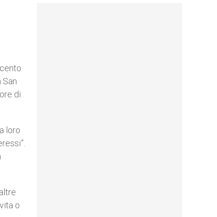
ccento
n San
ore di
a loro
eressi”.
a
altre
vita o