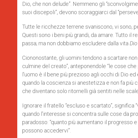
Dio, che non delude”. Nemmeno gli “sconvolgimenti
suoi discepoli”, devono scoraggiarci dal “persever
Tutte le ricchezze terrene svaniscono, vi sono, 
Questi sono i beni più grandi, da amare. Tutto il re
passa; ma non dobbiamo escludere dalla vita
Dio 
Ciononostante, gli uomini tendono a scartare non 
culmine del creato”, anteponendole “le cose che 
l’uomo è il bene più prezioso agli occhi di Dio ed 
quando la coscienza si anestetizza e non fa più c
che diventano solo ritornelli già sentiti nelle scale
Ignorare il fratello “escluso e scartato”, significa
quando l’interesse si concentra sulle cose da pr
paradosso: “quanto più aumentano il progresso e le
possono accedervi”.