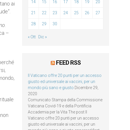
14
15
16
17
18
19
20
tano ai
ude”.
21
22
23
24
25
26
27
28
29
30
imo
.
ica –
« Ott
Dic »
 perché
FEED RSS
si,
Il Vaticano offre 20 punti per un accesso
 mondo,
giusto ed universale ai vaccini, per un
mondo più sano e giusto
Dicembre 29,
2020
rituale
Comunicato Stampa della Commissione
Vaticana Covid-19 e della Pontificia
Accademia per la Vita The post Il
 non
Vaticano offre 20 punti per un accesso
giusto ed universale ai vaccini, per un