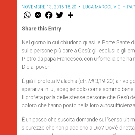
NOVEMBRE 13, 2016 18:20
LUCA MARCOLIVIO
PAP
W
M
F
T
S
h
e
a
w
h
a
s
c
i
a
t
s
e
t
r
Share this Entry
s
e
b
t
e
A
n
o
e
p
g
o
r
Nel giorno in cui chiudono quasi le Porte Sante di
p
e
k
sulle persone più care a Gesù: gli esclusi e gli e
r
Pietro da papa Francesco, con un’omelia che ha ri
Dio ai poveri.
È già il profeta Malachia (cfr.
Ml
3,19-20) a rivolge
speranza in lui, scegliendolo come sommo bene dell
Il profeta parla delle stesse persone che Gesù defi
coloro che hanno posto nella loro autosufficienza 
È un passo che suscita domande sul “senso ultimo 
sicurezze che non piacciono a Dio? Dov’è diretta l