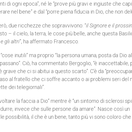
 di ogni epoca”, né le “prove più gravi e ingiuste che capi
are nel bene” e dal “porre piena fiducia in Dio, che non del
però, due ricchezze che sopravvivono: “
il Signore e il pross
sto – il cielo, la terra, le cose più belle, anche questa Basil
e gli altri
”, ha affermato Francesco.
“cose inutili” ma proprio “la persona umana, posta da Dio al
passano”. Ciò, ha commentato Bergoglio, “è inaccettabile,
è grave che ci si abitui a questo scarto”. C’è da “preoccupar
aso al fratello che ci soffre accanto o ai problemi seri del
tte dei telegiornali”.
 “voltare la faccia a Dio” mentre è “un sintomo di sclerosi spi
odurre, invece che sulle persone da amare”. Nasce così un
 possibilità, il che è un bene, tanto più vi sono coloro che