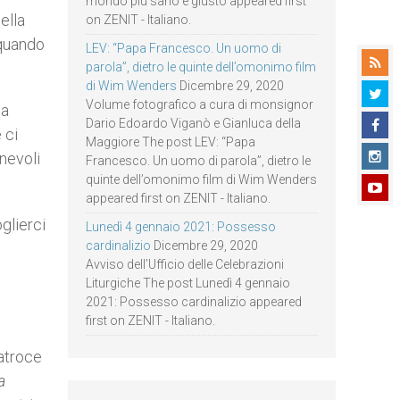
mondo più sano e giusto appeared first
ella
on ZENIT - Italiano.
 quando
LEV: “Papa Francesco. Un uomo di
parola”, dietro le quinte dell’omonimo film
di Wim Wenders
Dicembre 29, 2020
Volume fotografico a cura di monsignor
ha
Dario Edoardo Viganò e Gianluca della
 ci
Maggiore The post LEV: “Papa
nnevoli
Francesco. Un uomo di parola”, dietro le
quinte dell’omonimo film di Wim Wenders
appeared first on ZENIT - Italiano.
oglierci
Lunedì 4 gennaio 2021: Possesso
cardinalizio
Dicembre 29, 2020
Avviso dell’Ufficio delle Celebrazioni
Liturgiche The post Lunedì 4 gennaio
2021: Possesso cardinalizio appeared
first on ZENIT - Italiano.
 atroce
a