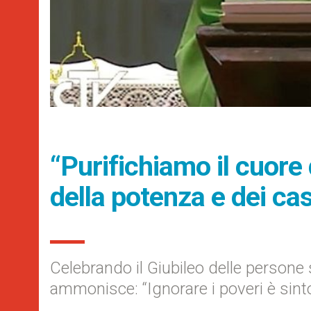
“Purifichiamo il cuore 
della potenza e dei cas
Celebrando il Giubileo delle person
ammonisce: “Ignorare i poveri è sinto