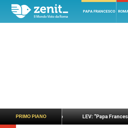
PAPA FRANCESCO
ROM
no e giusto
LEV: “Papa Francesco. Un uomo di p
PRIMO PIANO