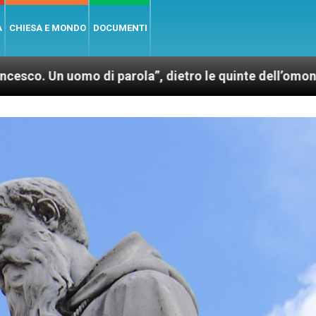
A
CHIESA E MONDO
DOCUMENTI
di parola”, dietro le quinte dell’omonimo film di Wi