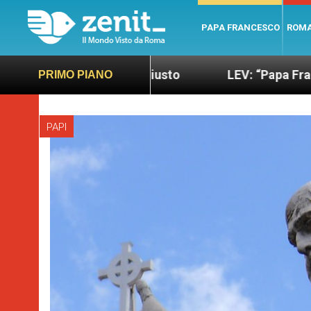
PAPA FRANCESCO
ROM
iù sano e giusto
LEV: “Papa Francesco. Un uomo 
PRIMO PIANO
PAPI