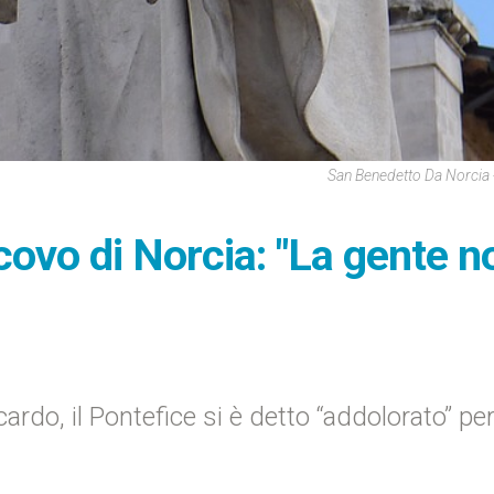
San Benedetto Da Norcia 
scovo di Norcia: "La gente n
do, il Pontefice si è detto “addolorato” per 