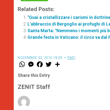
Related Posts:
"Guai a cristallizzare i carismi in dottr
L'abbraccio di Bergoglio ai profughi di L
Santa Marta: "Nemmeno i momenti più bui
Grande festa in Vaticano: il circo va dal
NOVEMBRE 03, 2016 18:00
PAPI
W
M
F
T
S
h
e
a
w
h
a
s
c
i
a
t
s
e
t
r
Share this Entry
s
e
b
t
e
A
n
o
e
p
g
o
r
ZENIT Staff
p
e
k
r