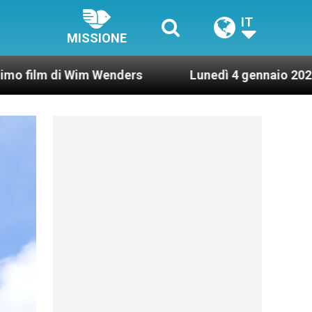
IT
MISSIONE
m Wenders
Lunedì 4 gennaio 2021: Possesso card