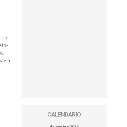
 dal
eto-
na.
navia
CALENDARIO