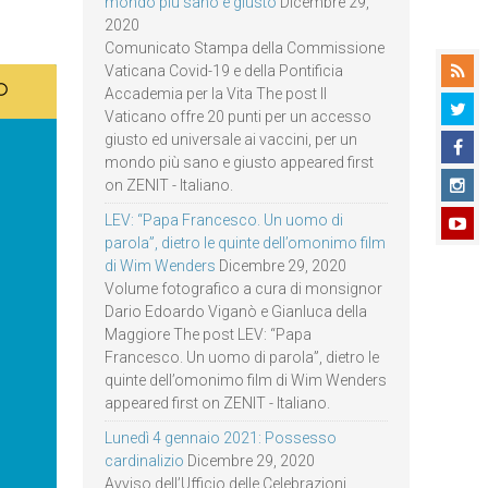
mondo più sano e giusto
Dicembre 29,
2020
Comunicato Stampa della Commissione
Vaticana Covid-19 e della Pontificia
Accademia per la Vita The post Il
Vaticano offre 20 punti per un accesso
giusto ed universale ai vaccini, per un
mondo più sano e giusto appeared first
on ZENIT - Italiano.
LEV: “Papa Francesco. Un uomo di
parola”, dietro le quinte dell’omonimo film
di Wim Wenders
Dicembre 29, 2020
Volume fotografico a cura di monsignor
Dario Edoardo Viganò e Gianluca della
Maggiore The post LEV: “Papa
Francesco. Un uomo di parola”, dietro le
quinte dell’omonimo film di Wim Wenders
appeared first on ZENIT - Italiano.
Lunedì 4 gennaio 2021: Possesso
cardinalizio
Dicembre 29, 2020
Avviso dell’Ufficio delle Celebrazioni