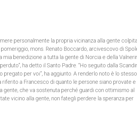
ere personalmente la propria vicinanza alla gente colpita
eri pomeriggio, mons. Renato Boccardo, arcivescovo di Spol
la mia benedizione a tutta la gente di Norcia e della Valneri
perduto”, ha detto il Santo Padre. “Ho seguito dalla Scandi
ho pregato per voi”, ha aggiunto. A renderlo noto è lo stesso
 ha riferito a Francesco di quanto le persone siano provate e
 la gente, che va sostenuta perché guardi con ottimismo al
tate vicino alla gente, non fategli perdere la speranza per