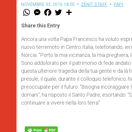
NOVEMBRE 03, 2016 18:00
ZENIT STAFF
PAPI
W
M
F
T
S
h
e
a
w
h
a
s
c
i
a
t
s
e
t
r
Share this Entry
s
e
b
t
e
A
n
o
e
p
g
o
r
Ancora una volta Papa Francesco ha voluto esprim
p
e
k
nuovo terremoto in Centro Italia, telefonando, i
r
Norcia. “Porto la mia vicinanza, la mia preghiera, 
Sono addolorato per il patrimonio di fede andato 
questa ulteriore tragedia della tua gente e da là 
presule, il quale, durante il colloquio telefonico,
preoccupate per il futuro. “Bisogna incoraggiare
domani”, ha risposto il Santo Padre, esortando: “S
continuare a vivere nella loro terra”.