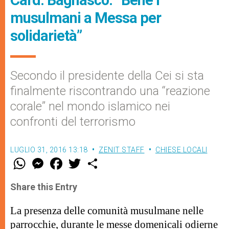
musulmani a Messa per
solidarietà”
Secondo il presidente della Cei si sta
finalmente riscontrando una “reazione
corale” nel mondo islamico nei
confronti del terrorismo
LUGLIO 31, 2016 13:18
ZENIT STAFF
CHIESE LOCALI
W
M
F
T
S
h
e
a
w
h
a
s
c
i
a
t
s
e
t
r
Share this Entry
s
e
b
t
e
A
n
o
e
p
g
o
r
La presenza delle comunità musulmane nelle
p
e
k
parrocchie, durante le messe domenicali odierne
r