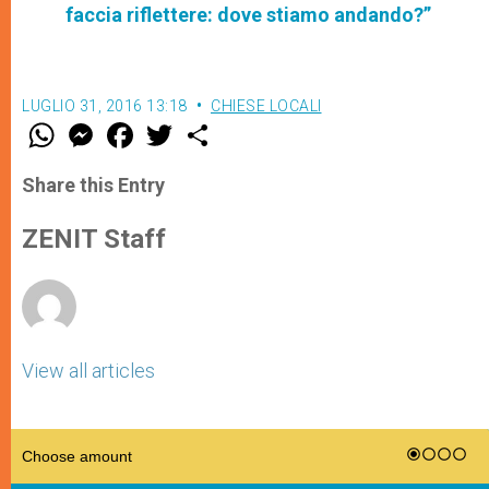
faccia riflettere: dove stiamo andando?”
LUGLIO 31, 2016 13:18
CHIESE LOCALI
W
M
F
T
S
h
e
a
w
h
a
s
c
i
a
t
s
e
t
r
Share this Entry
s
e
b
t
e
A
n
o
e
p
g
o
r
ZENIT Staff
p
e
k
r
View all articles