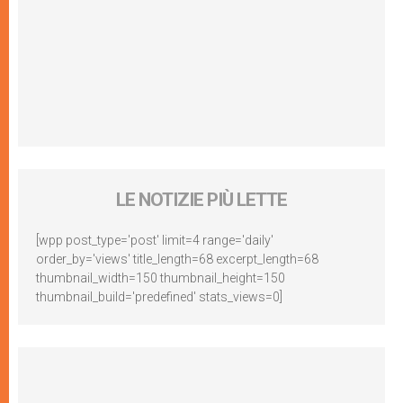
LE NOTIZIE PIÙ LETTE
[wpp post_type='post' limit=4 range='daily'
order_by='views' title_length=68 excerpt_length=68
thumbnail_width=150 thumbnail_height=150
thumbnail_build='predefined' stats_views=0]