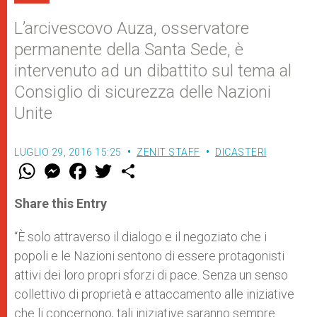
L’arcivescovo Auza, osservatore
permanente della Santa Sede, è
intervenuto ad un dibattito sul tema al
Consiglio di sicurezza delle Nazioni
Unite
LUGLIO 29, 2016 15:25
ZENIT STAFF
DICASTERI
W
M
F
T
S
h
e
a
w
h
a
s
c
i
a
t
s
e
t
r
Share this Entry
s
e
b
t
e
A
n
o
e
p
g
o
r
“È solo attraverso il dialogo e il negoziato che i
p
e
k
popoli e le Nazioni sentono di essere protagonisti
r
attivi dei loro propri sforzi di pace. Senza un senso
collettivo di proprietà e attaccamento alle iniziative
che li concernono, tali iniziative saranno sempre