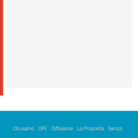
Chi siamo
DPF
Diffusione
La Proprietà
Servizi