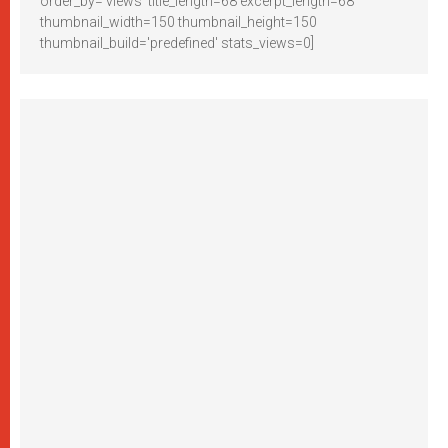
order_by='views' title_length=68 excerpt_length=68
thumbnail_width=150 thumbnail_height=150
thumbnail_build='predefined' stats_views=0]