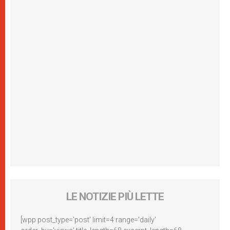
LE NOTIZIE PIÙ LETTE
[wpp post_type='post' limit=4 range='daily'