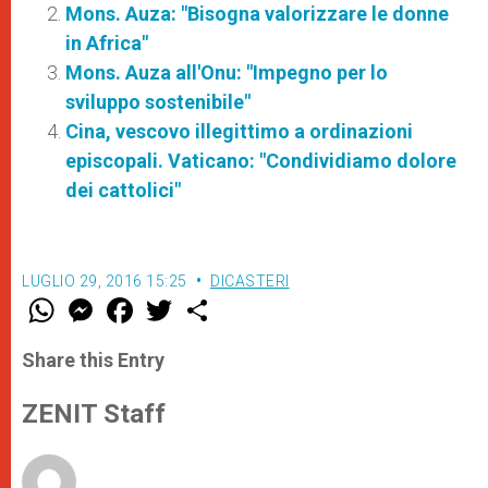
Mons. Auza: "Bisogna valorizzare le donne
in Africa"
Mons. Auza all'Onu: "Impegno per lo
sviluppo sostenibile"
Cina, vescovo illegittimo a ordinazioni
episcopali. Vaticano: "Condividiamo dolore
dei cattolici"
LUGLIO 29, 2016 15:25
DICASTERI
W
M
F
T
S
h
e
a
w
h
a
s
c
i
a
t
s
e
t
r
Share this Entry
s
e
b
t
e
A
n
o
e
p
g
o
r
ZENIT Staff
p
e
k
r