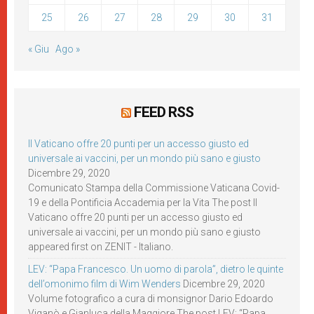
25
26
27
28
29
30
31
« Giu
Ago »
FEED RSS
Il Vaticano offre 20 punti per un accesso giusto ed
universale ai vaccini, per un mondo più sano e giusto
Dicembre 29, 2020
Comunicato Stampa della Commissione Vaticana Covid-
19 e della Pontificia Accademia per la Vita The post Il
Vaticano offre 20 punti per un accesso giusto ed
universale ai vaccini, per un mondo più sano e giusto
appeared first on ZENIT - Italiano.
LEV: “Papa Francesco. Un uomo di parola”, dietro le quinte
dell’omonimo film di Wim Wenders
Dicembre 29, 2020
Volume fotografico a cura di monsignor Dario Edoardo
Viganò e Gianluca della Maggiore The post LEV: “Papa