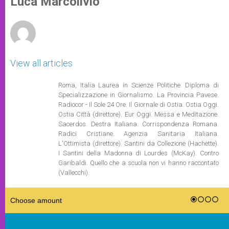
Luca Marcolivio
p
e
k
r
View all articles
Roma, Italia Laurea in Scienze Politiche. Diploma di
Specializzazione in Giornalismo. La Provincia Pavese.
Radiocor - Il Sole 24 Ore. Il Giornale di Ostia. Ostia Oggi.
Ostia Città (direttore). Eur Oggi. Messa e Meditazione.
Sacerdos. Destra Italiana. Corrispondenza Romana.
Radici Cristiane. Agenzia Sanitaria Italiana.
L'Ottimista (direttore). Santini da Collezione (Hachette).
I Santini della Madonna di Lourdes (McKay). Contro
Garibaldi. Quello che a scuola non vi hanno raccontato
(Vallecchi).