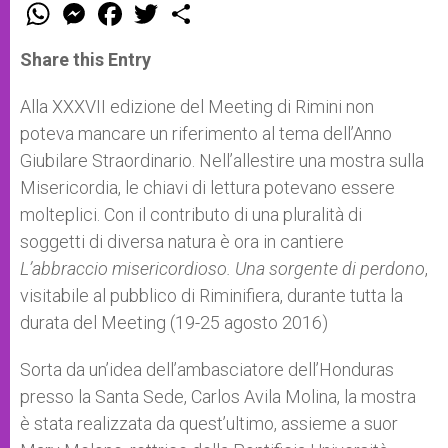
W
M
F
T
S
h
e
a
w
h
a
s
c
i
a
t
s
e
t
r
Share this Entry
s
e
b
t
e
A
n
o
e
p
g
o
r
Alla XXXVII edizione del Meeting di Rimini non
p
e
k
poteva mancare un riferimento al tema dell’Anno
r
Giubilare Straordinario. Nell’allestire una mostra sulla
Misericordia, le chiavi di lettura potevano essere
molteplici. Con il contributo di una pluralità di
soggetti di diversa natura è ora in cantiere
L’abbraccio misericordioso. Una sorgente di perdono
,
visitabile al pubblico di Riminifiera, durante tutta la
durata del Meeting (19-25 agosto 2016)
Sorta da un’idea dell’ambasciatore dell’Honduras
presso la Santa Sede, Carlos Avila Molina, la mostra
è stata realizzata da quest’ultimo, assieme a suor