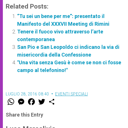
Related Posts:
“Tu sei un bene per me”: presentato il
Manifesto del XXXVII Meeting di Rimini
Tenere il fuoco vivo attraverso l’arte
contemporanea
San Pio e San Leopoldo ci indicano la via di
misericordia della Confessione
"Una vita senza Gesù è come se non ci fosse
campo al telefonino!"
LUGLIO 28, 2016 08:40
EVENTI SPECIALI
W
M
F
T
S
h
e
a
w
h
a
s
c
i
a
t
s
e
t
r
Share this Entry
s
e
b
t
e
A
n
o
e
p
g
o
r