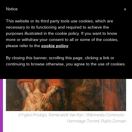
IT
Notice
x
This website or its third party tools use cookies, which are
necessary to its functioning and required to achieve the
EVENTI SPECIALI
purposes illustrated in the cookie policy. If you want to know
more or withdraw your consent to all or some of the cookies,
please refer to the
cookie policy
.
By closing this banner, scrolling this page, clicking a link or
continuing to browse otherwise, you agree to the use of cookies.
Il Figliol Prodigo, Rembrandt Van Rijn / Wikimedia Commons -
Hermitage Torrent, Public Domain