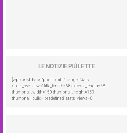
LE NOTIZIE PIÙ LETTE
[wpp post_type='post' limit=4 range='daily'
order_by='views' title_length=68 excerpt_length=68
thumbnail_width=150 thumbnail_height=150
thumbnail_build='predefined' stats_views=0]