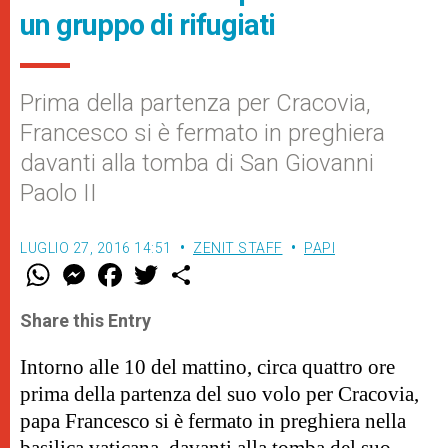
un gruppo di rifugiati
Prima della partenza per Cracovia,
Francesco si è fermato in preghiera
davanti alla tomba di San Giovanni
Paolo II
LUGLIO 27, 2016 14:51
ZENIT STAFF
PAPI
W
M
F
T
S
h
e
a
w
h
a
s
c
i
a
t
s
e
t
r
Share this Entry
s
e
b
t
e
A
n
o
e
p
g
o
r
Intorno alle 10 del mattino, circa quattro ore
p
e
k
prima della partenza del suo volo per Cracovia,
r
papa Francesco si è fermato in preghiera nella