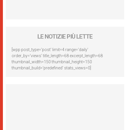
LE NOTIZIE PIÙ LETTE
[wpp post_type='post' limit=4 range='daily'
order_by='views' title_length=68 excerpt_length=68
thumbnail_width=150 thumbnail_height=150
thumbnail_build='predefined' stats_views=0]