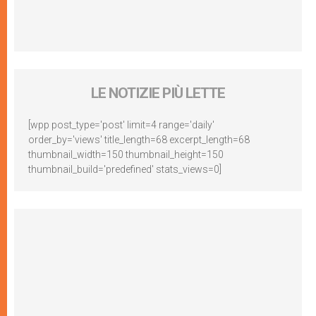
LE NOTIZIE PIÙ LETTE
[wpp post_type='post' limit=4 range='daily'
order_by='views' title_length=68 excerpt_length=68
thumbnail_width=150 thumbnail_height=150
thumbnail_build='predefined' stats_views=0]