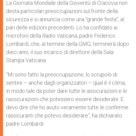
p
g
o
r
La Giornata Mondiale della Gioventù di Cracovia non
p
e
k
desta particolari preoccupazioni sul fronte della
r
sicurezza e si annuncia come una “grande festa”, al
pari delle edizioni precedenti. Lo ha confidato ai
microfoni della
Radio Vaticana
, padre Federico
Lombardi, che, al termine della GMG, terminerà dopo
dieci anni, il suo incarico di direttore della Sala
Stampa Vaticana.
“Mi sono fatto la preoccupazione, lo scrupolo di
sentire – anche dagli organizzatori – qual è il clima,
in modo tale da poter dare tutte le assicurazioni e le
rassicurazioni che potessero essere desiderate. E
devo dire che ho avuto veramente tutte le conferme
rassicuranti che potevo desiderare”, ha dichiarato
padre Lombardi.