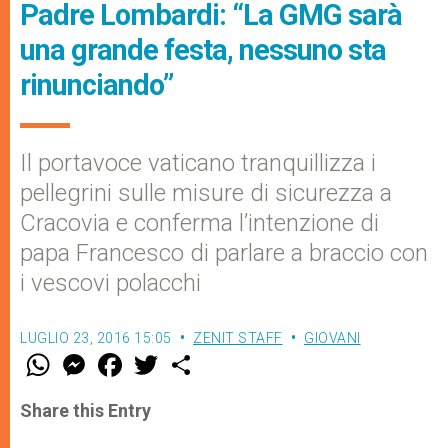
Padre Lombardi: “La GMG sarà
una grande festa, nessuno sta
rinunciando”
Il portavoce vaticano tranquillizza i
pellegrini sulle misure di sicurezza a
Cracovia e conferma l’intenzione di
papa Francesco di parlare a braccio con
i vescovi polacchi
LUGLIO 23, 2016 15:05
ZENIT STAFF
GIOVANI
W
M
F
T
S
h
e
a
w
h
a
s
c
i
a
t
s
e
t
r
Share this Entry
s
e
b
t
e
A
n
o
e