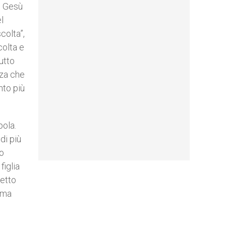
he Gesù
l
colta”,
colta e
tutto
zza che
nto più
pola.
di più
mo
figlia
petto
Roma