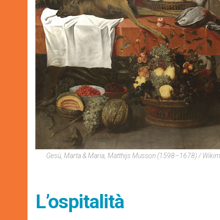
Gesù, Marta & Maria, Matthijs Musson (1598–1678) / Wik
L’ospitalità