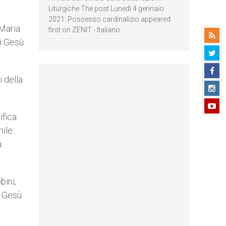
Liturgiche The post Lunedì 4 gennaio
2021: Possesso cardinalizio appeared
 Maria
first on ZENIT - Italiano.
i Gesù
i della
ifica
ile:
a
bini,
r Gesù