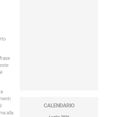
rto
 frase
ueste
 è
ta
amenti
CALENDARIO
l
 ma alla