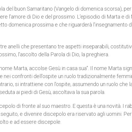
ola del buon Samaritano (Vangelo di domenica scorsa), per
ere l’amore di Dio e del prossimo. L’episodio di Marta e di
 letto domenica prossima e che riguarderà l’insegnamento d
e anelli che presentano tre aspetti inseparabili, costitutiv
ossimo, l’ascolto della Parola di Dio, la preghiera.
i nome Marta, accolse Gesù in casa sua”. Il nome Marta sign
 nei confronti dell’ospite un ruolo tradizionalmente femmin
trario, si intrattiene con l’ospite, assumendo un ruolo che l
seduta ai piedi di Gesù, ascoltava la sua parola.
cepolo di fronte al suo maestro. E questa è una novità. I rab
 seguito, e divenire discepolo era riservato agli uomini. Pe
olto e ad essere discepole.