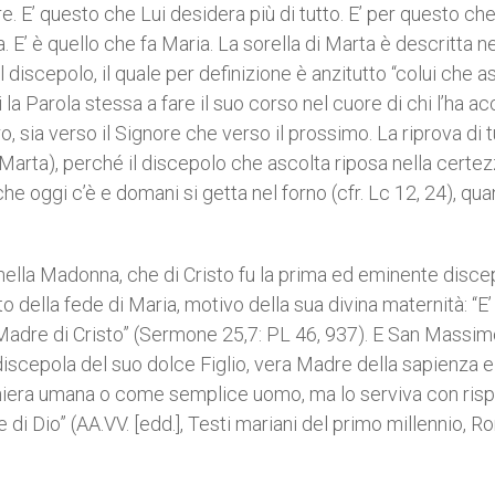
ore. E’ questo che Lui desidera più di tutto. E’ per questo c
. E’ è quello che fa Maria. La sorella di Marta è descritta ne
discepolo, il quale per definizione è anzitutto “colui che as
 Parola stessa a fare il suo corso nel cuore di chi l’ha ac
ero, sia verso il Signore che verso il prossimo. La riprova di 
 Marta), perché il discepolo che ascolta riposa nella certe
che oggi c’è e domani si getta nel forno (cfr. Lc 12, 24), qua
 nella Madonna, che di Cristo fu la prima ed eminente disce
 della fede di Maria, motivo della sua divina maternità: “E’ 
e Madre di Cristo” (Sermone 25,7: PL 46, 937). E San Massi
cepola del suo dolce Figlio, vera Madre della sapienza e 
aniera umana o come semplice uomo, ma lo serviva con ris
i Dio” (AA.VV. [edd.], Testi mariani del primo millennio, 