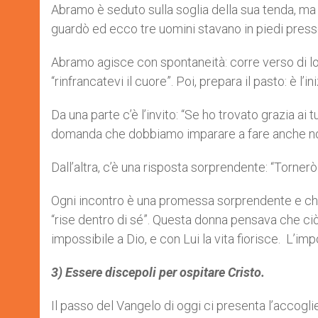
Abramo è seduto sulla soglia della sua tenda, ma è 
guardò ed ecco tre uomini stavano in piedi presso d
Abramo agisce con spontaneità: corre verso di loro
“rinfrancatevi il cuore”. Poi, prepara il pasto: è l’i
Da una parte c’è l’invito: “Se ho trovato grazia ai
domanda che dobbiamo imparare a fare anche noi, pe
Dall’altra, c’è una risposta sorprendente: “Tornerò 
Ogni incontro è una promessa sorprendente e che
“rise dentro di sé”. Questa donna pensava che ci
impossibile a Dio, e con Lui la vita fiorisce. L’im
3) Essere discepoli per ospitare Cristo.
Il passo del Vangelo di oggi ci presenta l’accogl