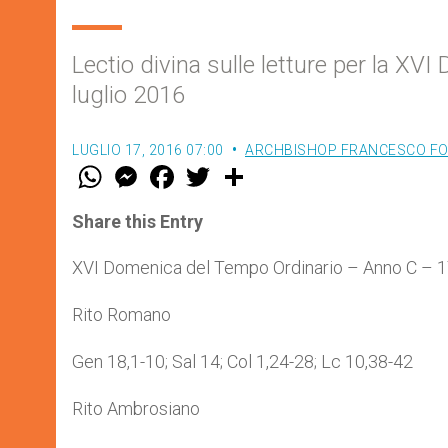
Lectio divina sulle letture per la X
luglio 2016
LUGLIO 17, 2016 07:00
ARCHBISHOP FRANCESCO FO
W
M
F
T
S
h
e
a
w
h
a
s
c
i
a
t
s
e
t
r
Share this Entry
s
e
b
t
e
A
n
o
e
p
g
o
r
XVI Domenica del Tempo Ordinario – Anno C – 17
p
e
k
r
Rito Romano
Gen 18,1-10; Sal 14; Col 1,24-28; Lc 10,38-42
Rito Ambrosiano