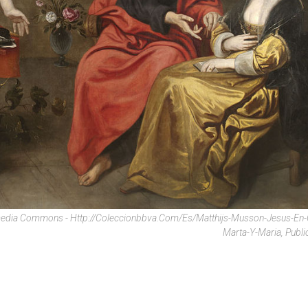
imedia Commons - Http://coleccionbbva.com/es/matthijs-Musson-Jesus-En
Marta-Y-Maria, Publ