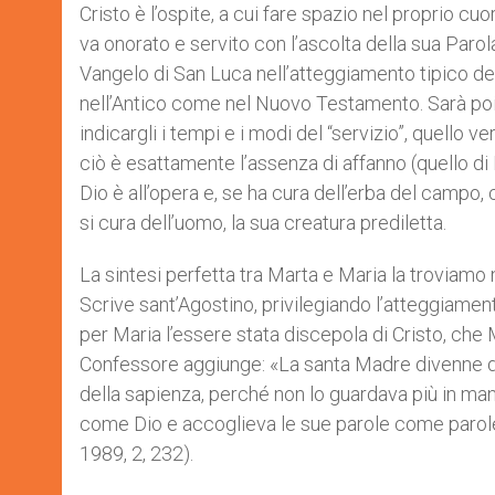
Cristo è l’ospite, a cui fare spazio nel proprio cu
va onorato e servito con l’ascolta della sua Parola
Vangelo di San Luca nell’atteggiamento tipico del 
nell’Antico come nel Nuovo Testamento. Sarà poi la
indicargli i tempi e i modi del “servizio”, quello v
ciò è esattamente l’assenza di affanno (quello di
Dio è all’opera e, se ha cura dell’erba del campo, 
si cura dell’uomo, la sua creatura prediletta.
La sintesi perfetta tra Marta e Maria la troviamo
Scrive sant’Agostino, privilegiando l’atteggiamento
per Maria l’essere stata discepola di Cristo, ch
Confessore aggiunge: «La santa Madre divenne dis
della sapienza, perché non lo guardava più in m
come Dio e accoglieva le sue parole come parole d
1989, 2, 232).