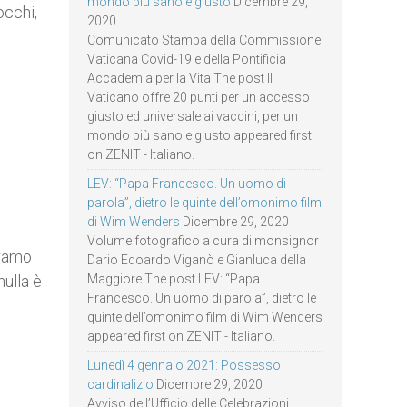
mondo più sano e giusto
Dicembre 29,
occhi,
2020
Comunicato Stampa della Commissione
Vaticana Covid-19 e della Pontificia
Accademia per la Vita The post Il
Vaticano offre 20 punti per un accesso
giusto ed universale ai vaccini, per un
mondo più sano e giusto appeared first
on ZENIT - Italiano.
LEV: “Papa Francesco. Un uomo di
parola”, dietro le quinte dell’omonimo film
di Wim Wenders
Dicembre 29, 2020
Volume fotografico a cura di monsignor
bramo
Dario Edoardo Viganò e Gianluca della
ulla è
Maggiore The post LEV: “Papa
Francesco. Un uomo di parola”, dietro le
quinte dell’omonimo film di Wim Wenders
appeared first on ZENIT - Italiano.
Lunedì 4 gennaio 2021: Possesso
cardinalizio
Dicembre 29, 2020
Avviso dell’Ufficio delle Celebrazioni