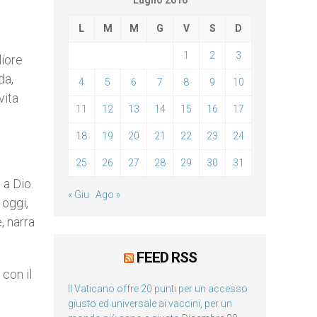
Luglio 2016
L
M
M
G
V
S
D
1
2
3
liore
da,
4
5
6
7
8
9
10
vita
11
12
13
14
15
16
17
18
19
20
21
22
23
24
25
26
27
28
29
30
31
 a Dio.
« Giu
Ago »
 oggi,
, narra
FEED RSS
 con il
Il Vaticano offre 20 punti per un accesso
giusto ed universale ai vaccini, per un