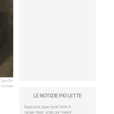
-Casa-De-
ic Domain
LE NOTIZIE PIÙ LETTE
[wpp post_type='post' limit=4
range='daily' order_by='views'