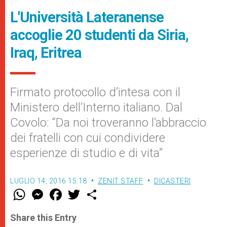
L'Università Lateranense
accoglie 20 studenti da Siria,
Iraq, Eritrea
Firmato protocollo d’intesa con il
Ministero dell’Interno italiano. Dal
Covolo: “Da noi troveranno l’abbraccio
dei fratelli con cui condividere
esperienze di studio e di vita”
LUGLIO 14, 2016 15:18
ZENIT STAFF
DICASTERI
W
M
F
T
S
h
e
a
w
h
a
s
c
i
a
t
s
e
t
r
Share this Entry
s
e
b
t
e