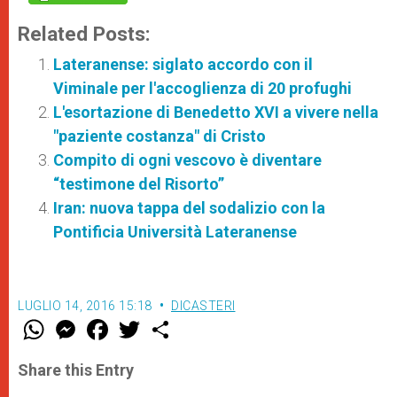
Related Posts:
Lateranense: siglato accordo con il
Viminale per l'accoglienza di 20 profughi
L'esortazione di Benedetto XVI a vivere nella
"paziente costanza" di Cristo
Compito di ogni vescovo è diventare
“testimone del Risorto”
Iran: nuova tappa del sodalizio con la
Pontificia Università Lateranense
LUGLIO 14, 2016 15:18
DICASTERI
W
M
F
T
S
h
e
a
w
h
a
s
c
i
a
t
s
e
t
r
Share this Entry
s
e
b
t
e
A
n
o
e