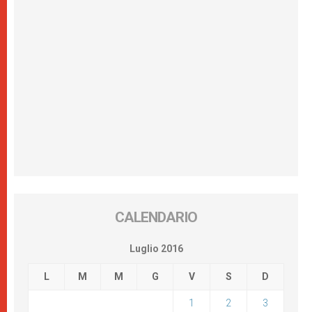
CALENDARIO
Luglio 2016
L
M
M
G
V
S
D
1
2
3