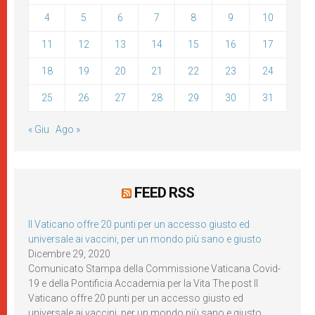
4
5
6
7
8
9
10
11
12
13
14
15
16
17
18
19
20
21
22
23
24
25
26
27
28
29
30
31
« Giu
Ago »
FEED RSS
Il Vaticano offre 20 punti per un accesso giusto ed
universale ai vaccini, per un mondo più sano e giusto
Dicembre 29, 2020
Comunicato Stampa della Commissione Vaticana Covid-
19 e della Pontificia Accademia per la Vita The post Il
Vaticano offre 20 punti per un accesso giusto ed
universale ai vaccini, per un mondo più sano e giusto