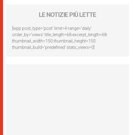
LE NOTIZIE PIÙ LETTE
[wpp post_type='post' limit=4 range='daily'
order_by='views' title_length=68 excerpt_length=68
thumbnail_width=150 thumbnail_height=150
thumbnail_build='predefined' stats_views=0]