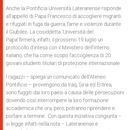
A
n
o
e
p
g
o
r
Anche la Pontificia Università Lateranense risponde
p
e
k
all’appello di Papa Francesco di accogliere migranti
r
e rifugiati in fuga da guerra, fame e violenze durante
il Giubileo. La cosiddetta ‘Università del
Papa’ firmerà, infatti, il prossimo 19 luglio un
protocollo d’intesa con il Ministero dell’Interno
italiano, che ha come scopo l’accoglienza di 20
giovani studenti titolari di protezione internazionale.
I ragazzi – spiega un comunicato dell’Ateneo
Pontificio – provengono da Iraq, Siria ed Eritrea,
sono fuggiti dai loro paesi a causa delle persecuzioni
dovendo così interrompere la loro formazione
accademica che ora, però, potranno riprendere e
portare a termine. Con questa iniziativa congiunta –
si legge infatti nella nota – Lateranense e