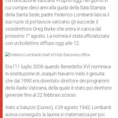
comunicazione vaticana. Proprio oggi, nel giorno in
r
cui compie dieci anni alla guida della Sala Stampa
della Santa Sede, padre Federico Lombardi lascia il
suo ruolo di portavoce vaticano; gli succede il
vicedirettore Greg Burke che entra in carica dal
prossimo 1° agosto. La nomina è stata ufficializzata
con un bollettino diffuso oggi alle 12.
Era l’11 luglio 2006 quando Benedetto XVI nominava
in sostituzione di Joaquín Navarro-Valls il gesuita
che dal 1990 era diventato direttore dei programmi
della
Radio Vaticana
, della quale è stato poi direttore
generale fino al 22 febbraio scorso.
Nato a Saluzzo (Cuneo), il 29 agosto 1942, Lombardi
aveva conseguito la laurea in matematica per poi