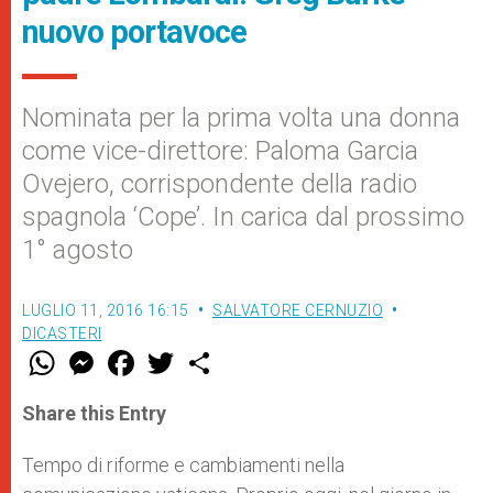
nuovo portavoce
Nominata per la prima volta una donna
come vice-direttore: Paloma Garcia
Ovejero, corrispondente della radio
spagnola ‘Cope’. In carica dal prossimo
1° agosto
LUGLIO 11, 2016 16:15
SALVATORE CERNUZIO
DICASTERI
W
M
F
T
S
h
e
a
w
h
a
s
c
i
a
t
s
e
t
r
Share this Entry
s
e
b
t
e
A
n
o
e
p
g
o
r
Tempo di riforme e cambiamenti nella
p
e
k