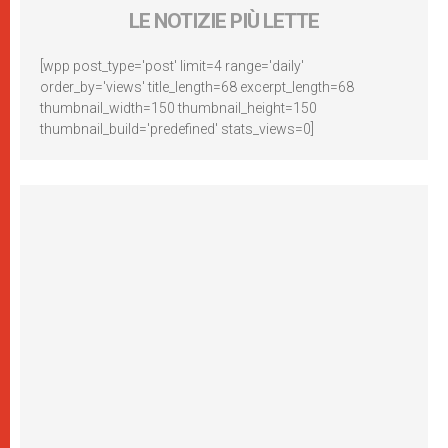
LE NOTIZIE PIÙ LETTE
[wpp post_type='post' limit=4 range='daily'
order_by='views' title_length=68 excerpt_length=68
thumbnail_width=150 thumbnail_height=150
thumbnail_build='predefined' stats_views=0]