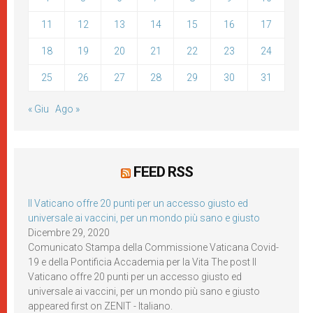
11
12
13
14
15
16
17
18
19
20
21
22
23
24
25
26
27
28
29
30
31
« Giu
Ago »
FEED RSS
Il Vaticano offre 20 punti per un accesso giusto ed
universale ai vaccini, per un mondo più sano e giusto
Dicembre 29, 2020
Comunicato Stampa della Commissione Vaticana Covid-
19 e della Pontificia Accademia per la Vita The post Il
Vaticano offre 20 punti per un accesso giusto ed
universale ai vaccini, per un mondo più sano e giusto
appeared first on ZENIT - Italiano.