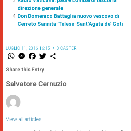
Radio Vaticana: padre Lombardi lascia la
direzione generale
Don Domenico Battaglia nuovo vescovo di
Cerreto Sannita-Telese-Sant’Agata de’ Goti
LUGLIO 11, 2016 16:15
DICASTERI
W
M
F
T
S
h
e
a
w
h
a
s
c
i
a
t
s
e
t
r
Share this Entry
s
e
b
t
e
A
n
o
e
p
g
o
r
Salvatore Cernuzio
p
e
k
r
View all articles