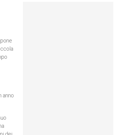
e pone
iccola
dopo
n anno
suo
ha
ni dei