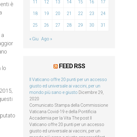
11
12
13
14
15
16
17
enti è
a
18
19
20
21
22
23
24
25
26
27
28
29
30
31
 a
« Giu
Ago »
aggior
vano
o
FEED RSS
 lo
Il Vaticano offre 20 punti per un accesso
giusto ed universale ai vaccini, per un
 2015,
mondo più sano e giusto
Dicembre 29,
questi
2020
Comunicato Stampa della Commissione
Vaticana Covid-19 e della Pontificia
mputato
Accademia per la Vita The post Il
Vaticano offre 20 punti per un accesso
giusto ed universale ai vaccini, per un