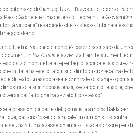
ga del difensore di Gianluigi Nuzzi, l’avvocato Roberto Palom
 Paolo Gabriele e il magistero di Leone XIII e Giovanni XXI
utorità vaticana” ricordando che lo stesso Tribunale esclus
 il maggiordomo.
 un cittadino vaticano e non può essere accusato da un re
i documenti in
Via Crucis
è avvenuta tramite strumenti edito
iale esplosivo”, non mette a repentaglio la pace e la sicurezz
che in Italia ha esercitato il suo diritto di cronaca” ha dett
pecie di reato: un’associazione criminale di stampo giornalis
dimostrato la sua inconsistenza, secondo il difensore, che
 diversa dal fatto che ha avviato il processo”.
acce e pressioni da parte del giornalista a mons. Balda per
a i due, dal tono “pseudo amicale” in cui non si riscontra
me se una vittima avesse chiamato il suo estorsore per dir