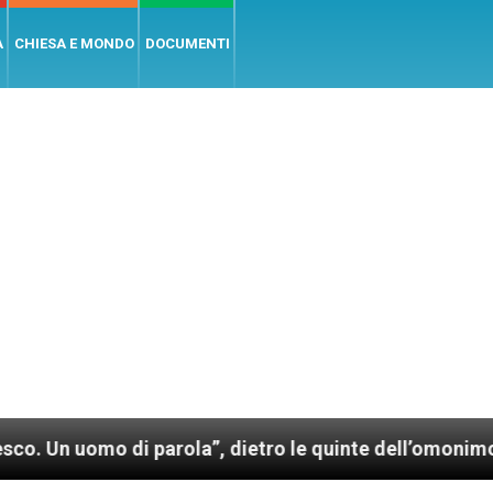
A
CHIESA E MONDO
DOCUMENTI
 parola”, dietro le quinte dell’omonimo film di Wim W