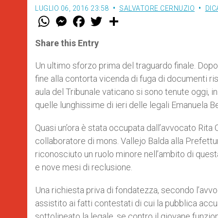
LUGLIO 06, 2016 23:58
SALVATORE CERNUZIO
DIC
W
M
F
T
S
h
e
a
w
h
a
s
c
i
a
t
s
e
t
r
Share this Entry
s
e
b
t
e
A
n
o
e
p
g
o
r
Un ultimo sforzo prima del traguardo finale. Dop
p
e
k
fine alla contorta vicenda di fuga di documenti ri
r
aula del Tribunale vaticano si sono tenute oggi, i
quelle lunghissime di ieri delle legali Emanuela Be
Quasi un’ora è stata occupata dall’avvocato Rita C
collaboratore di mons. Vallejo Balda alla Prefettur
riconosciuto un ruolo minore nell’ambito di ques
e nove mesi di reclusione.
Una richiesta priva di fondatezza, secondo l’avvoc
assistito ai fatti contestati di cui la pubblica ac
sottolineato la legale, se contro il giovane funzi