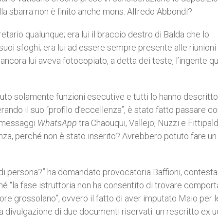
la sbarra non è finito anche mons. Alfredo Abbondi?
retario qualunque; era lui il braccio destro di Balda che lo
oi sfoghi; era lui ad essere sempre presente alle riunioni
ancora lui aveva fotocopiato, a detta dei teste, l’ingente qu
ciuto solamente funzioni esecutive e tutti lo hanno descrit
rando il suo “profilo d’eccellenza”, è stato fatto passare 
i messaggi
WhatsApp
tra Chaouqui, Vallejo, Nuzzi e Fittipaldi,
nza, perché non è stato inserito? Avrebbero potuto fare un
e di persona?” ha domandato provocatoria Baffioni, contesta
é “la fase istruttoria non ha consentito di trovare compor
rrore grossolano”, ovvero il fatto di aver imputato Maio per l
a divulgazione di due documenti riservati: un rescritto ex 