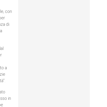
le, con
per
nza di
la
dal
er
to a
zie
tà”.
ato
sso in
be