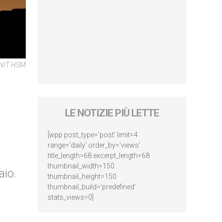
ENIT HSM
LE NOTIZIE PIÙ LETTE
[wpp post_type='post' limit=4
range='daily' order_by='views'
title_length=68 excerpt_length=68
thumbnail_width=150
aio.
thumbnail_height=150
thumbnail_build='predefined'
stats_views=0]