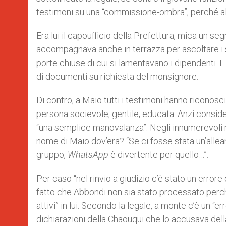
testimoni su una “commissione-ombra”, perché al
Era lui il capoufficio della Prefettura, mica un seg
accompagnava anche in terrazza per ascoltare i su
porte chiuse di cui si lamentavano i dipendenti. E 
di documenti su richiesta del monsignore.
Di contro, a Maio tutti i testimoni hanno riconos
persona socievole, gentile, educata. Anzi conside
“una semplice manovalanza”. Negli innumerevol
nome di Maio dov’era? “Se ci fosse stata un’allea
gruppo,
WhatsApp
è divertente per quello…”.
Per caso “nel rinvio a giudizio c’è stato un error
fatto che Abbondi non sia stato processato perch
attivi” in lui. Secondo la legale, a monte c’è un “e
dichiarazioni della Chaouqui che lo accusava dell