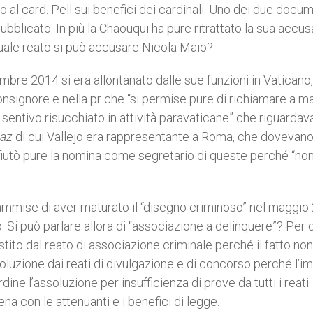
 al card. Pell sui benefici dei cardinali. Uno dei due docum
 pubblicato. In più la Chaouqui ha pure ritrattato la sua accus
quale reato si può accusare Nicola Maio?
mbre 2014 si era allontanato dalle sue funzioni in Vaticano,
signore e nella pr che “si permise pure di richiamare a m
i sentivo risucchiato in attività paravaticane” che riguarda
Paz
di cui Vallejo era rappresentante a Roma, che dovevan
fiutò pure la nomina come segretario di queste perché “non
ammise di aver maturato il “disegno criminoso” nel maggio
 Si può parlare allora di “associazione a delinquere”? Per 
istito dal reato di associazione criminale perché il fatto non
luzione dai reati di divulgazione e di concorso perché l’i
ne l’assoluzione per insufficienza di prove da tutti i reati
na con le attenuanti e i benefici di legge.