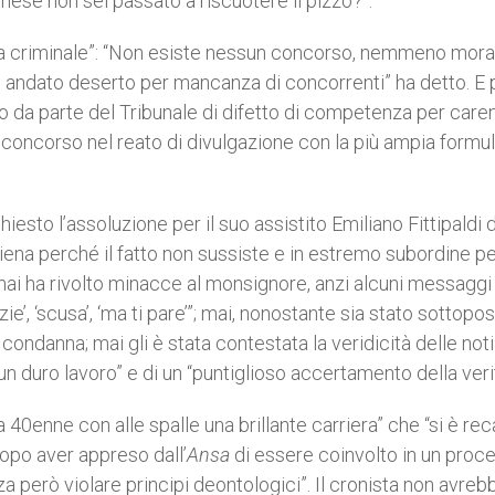
se non sei passato a riscuotere il pizzo?”.
a criminale”: “Non esiste nessun concorso, nemmeno mora
, è andato deserto per mancanza di concorrenti” ha detto. E 
to da parte del Tribunale di difetto di competenza per care
i concorso nel reato di divulgazione con la più ampia formu
sto l’assoluzione per il suo assistito Emiliano Fittipaldi 
iena perché il fatto non sussiste e in estremo subordine p
– mai ha rivolto minacce al monsignore, anzi alcuni messaggi
’, ‘scusa’, ‘ma ti pare’”; mai, nonostante sia stato sottopos
condanna; mai gli è stata contestata la veridicità delle noti
i “un duro lavoro” e di un “puntiglioso accertamento della veri
 40enne con alle spalle una brillante carriera” che “si è rec
opo aver appreso dall’
Ansa
di essere coinvolto in un proce
a però violare principi deontologici”. Il cronista non avreb