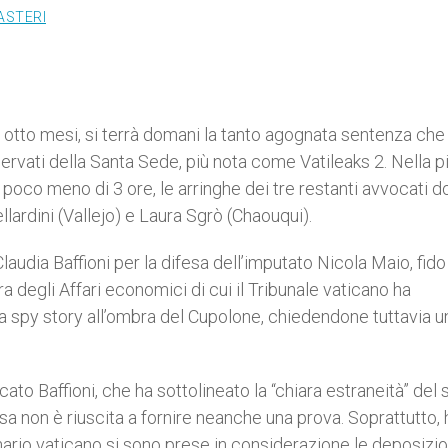
ASTERI
o otto mesi, si terrà domani la tanto agognata sentenza ch
servati della Santa Sede, più nota come Vatileaks 2. Nella p
n poco meno di 3 ore, le arringhe dei tre restanti avvocati 
llardini (Vallejo) e Laura Sgrò (Chaouqui).
laudia Baffioni per la difesa dell’imputato Nicola Maio, fido
a degli Affari economici di cui il Tribunale vaticano ha
ta spy story all’ombra del Cupolone, chiedendone tuttavia u
ato Baffioni, che ha sottolineato la “chiara estraneità” del 
cusa non è riuscita a fornire neanche una prova. Soprattutto, 
onario vaticano si sono prese in considerazione le deposizio