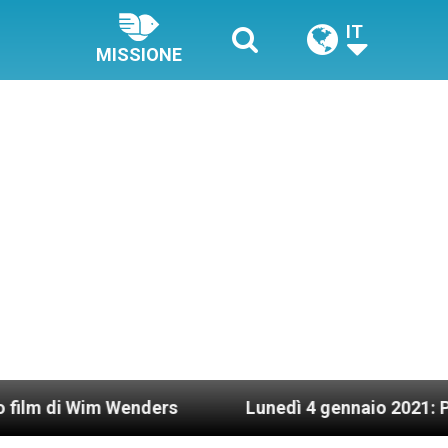
IT
MISSIONE
enders
Lunedì 4 gennaio 2021: Possesso cardina