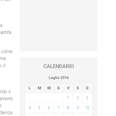
 a
antità
to come
come
 il
CALENDARIO
Luglio 2016
L
M
M
G
V
S
D
ndo il
tamenti
1
2
3
e
4
5
6
7
8
9
10
udienza