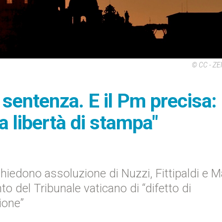
© CC - Z
 sentenza. E il Pm precisa:
a libertà di stampa"
hiedono assoluzione di Nuzzi, Fittipaldi e M
to del Tribunale vaticano di “difetto di
ione”