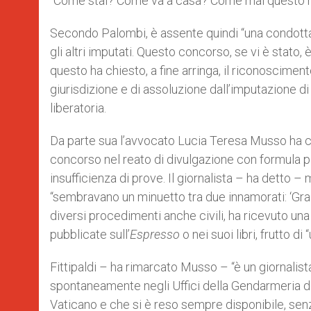
“Come stai? Come va a casa? Come mai questo me
Secondo Palombi, è assente quindi “una condott
gli altri imputati. Questo concorso, se vi è stato
questo ha chiesto, a fine arringa, il riconoscimen
giurisdizione e di assoluzione dall’imputazione d
liberatoria.
Da parte sua l’avvocato Lucia Teresa Musso ha chie
concorso nel reato di divulgazione con formula p
insufficienza di prove. Il giornalista – ha detto 
“sembravano un minuetto tra due innamorati: ‘Grazie
diversi procedimenti anche civili, ha ricevuto una 
pubblicate sull’
Espresso
o nei suoi libri, frutto d
Fittipaldi – ha rimarcato Musso – “è un giornalista
spontaneamente negli Uffici della Gendarmeria d
Vaticano e che si è reso sempre disponibile, senz