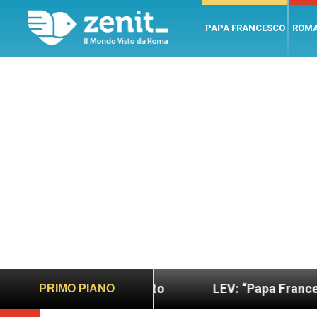
PAPA FRANCESCO
ROM
sano e giusto
LEV: “Papa Francesco. Un uomo di
PRIMO PIANO