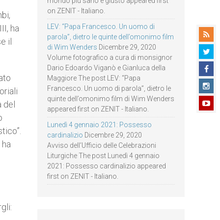
mondo più sano e giusto appeared first
on ZENIT - Italiano.
bi,
LEV: “Papa Francesco. Un uomo di
II, ha
parola”, dietro le quinte dell’omonimo film
e il
di Wim Wenders
Dicembre 29, 2020
Volume fotografico a cura di monsignor
Dario Edoardo Viganò e Gianluca della
ato
Maggiore The post LEV: “Papa
Francesco. Un uomo di parola”, dietro le
riali
quinte dell’omonimo film di Wim Wenders
a del
appeared first on ZENIT - Italiano.
o
Lunedì 4 gennaio 2021: Possesso
tico”.
cardinalizio
Dicembre 29, 2020
 ha
Avviso dell’Ufficio delle Celebrazioni
Liturgiche The post Lunedì 4 gennaio
2021: Possesso cardinalizio appeared
first on ZENIT - Italiano.
gli: