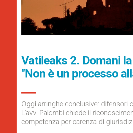
Vatileaks 2. Domani la
"Non è un processo all
Oggi arringhe conclusive: difensori c
L’avv. Palombi chiede il riconoscimen
competenza per carenza di giurisdiz