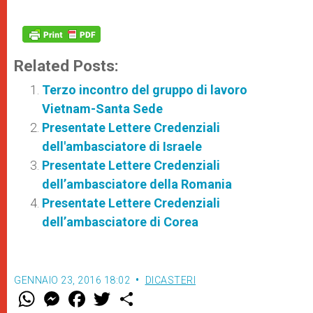
Related Posts:
Terzo incontro del gruppo di lavoro
Vietnam-Santa Sede
Presentate Lettere Credenziali
dell'ambasciatore di Israele
Presentate Lettere Credenziali
dell’ambasciatore della Romania
Presentate Lettere Credenziali
dell’ambasciatore di Corea
GENNAIO 23, 2016 18:02
DICASTERI
W
M
F
T
S
h
e
a
w
h