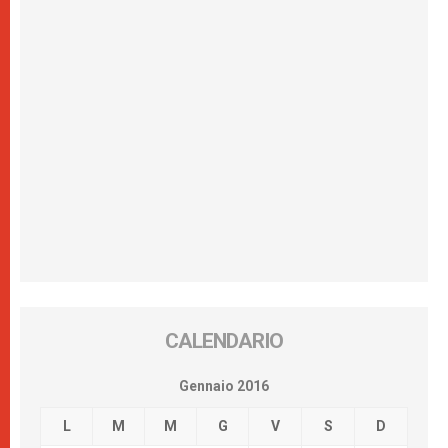
CALENDARIO
Gennaio 2016
L
M
M
G
V
S
D