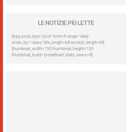
LE NOTIZIE PIÙ LETTE
[wpp post_type='post' limit=4 range='daily'
order_by='views' title_length=68 excerpt_length=68
thumbnail_width=150 thumbnail_height=150
thumbnail_build='predefined' stats_views=0]