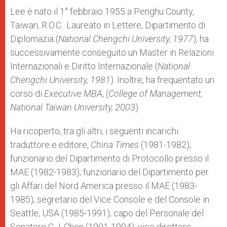
Lee è nato il 1° febbraio
1955 a Penghu County,
Taiwan, R.O.C.. Laureato in Lettere, Dipartimento di
Diplomazia (
National Chengchi University, 1977
), ha
successivamente conseguito un Master in Relazioni
Internazionali e Diritto Internazionale (
National
Chengchi University, 1981
). Inoltre, ha frequentato un
corso di
Executive MBA
, (
College of Management,
National Taiwan University, 2003
).
Ha ricoperto, tra gli altri, i seguenti incarichi:
traduttore e editore,
China Times
(1981-1982);
funzionario del Dipartimento di Protocollo presso il
MAE (1982-1983); funzionario del Dipartimento per
gli Affari del Nord America presso il MAE (1983-
1985); segretario del Vice Console e del Console in
Seattle, USA (1985-1991); capo del Personale del
Senatore C.J. Chen (1991-1994); vice direttore