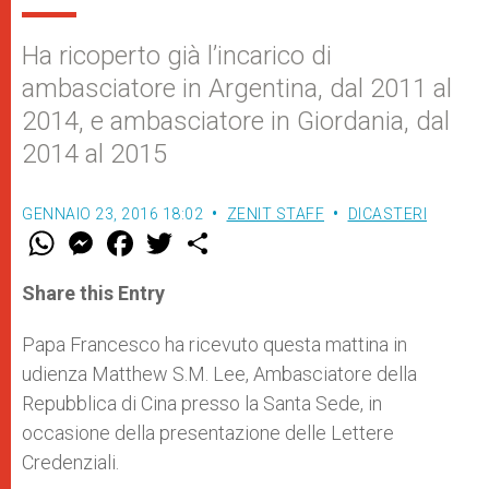
Ha ricoperto già l’incarico di
ambasciatore in Argentina, dal 2011 al
2014, e ambasciatore in Giordania, dal
2014 al 2015
GENNAIO 23, 2016 18:02
ZENIT STAFF
DICASTERI
W
M
F
T
S
h
e
a
w
h
a
s
c
i
a
t
s
e
t
r
Share this Entry
s
e
b
t
e
A
n
o
e
p
g
o
r
Papa Francesco ha ricevuto questa mattina in
p
e
k
udienza Matthew S.M. Lee, Ambasciatore della
r
Repubblica di Cina presso la Santa Sede, in
occasione della presentazione delle Lettere
Credenziali.