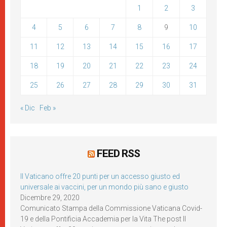
1
2
3
4
5
6
7
8
9
10
11
12
13
14
15
16
17
18
19
20
21
22
23
24
25
26
27
28
29
30
31
« Dic
Feb »
FEED RSS
Il Vaticano offre 20 punti per un accesso giusto ed
universale ai vaccini, per un mondo più sano e giusto
Dicembre 29, 2020
Comunicato Stampa della Commissione Vaticana Covid-
19 e della Pontificia Accademia per la Vita The post Il