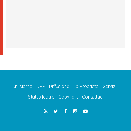
Chi siamo
DPF
Diffusione
La Proprietà
Servizi
Status legale
Copyright
Contattaci