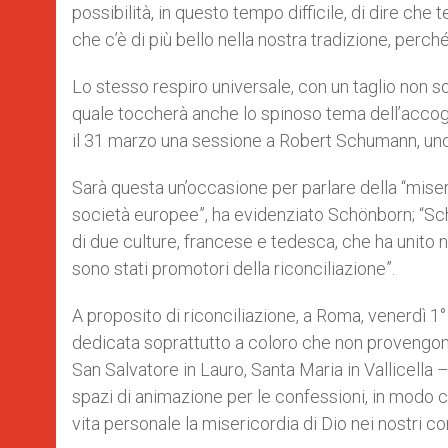
possibilità, in questo tempo difficile, di dire ch
che c’è di più bello nella nostra tradizione, perch
Lo stesso respiro universale, con un taglio non s
quale toccherà anche lo spinoso tema dell’accoglie
il 31 marzo una sessione a Robert Schumann, uno 
Sarà questa un’occasione per parlare della “miseri
società europee”, ha evidenziato Schönborn; “Sc
di due culture, francese e tedesca, che ha unito 
sono stati promotori della riconciliazione”.
A proposito di riconciliazione, a Roma, venerdì 1° 
dedicata soprattutto a coloro che non provengono d
San Salvatore in Lauro, Santa Maria in Vallicella 
spazi di animazione per le confessioni, in modo ch
vita personale la misericordia di Dio nei nostri con