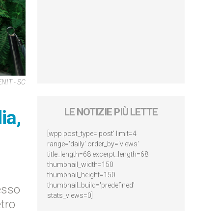
NIT - SC
ia,
LE NOTIZIE PIÙ LETTE
[wpp post_type='post' limit=4
range='daily' order_by='views'
title_length=68 excerpt_length=68
thumbnail_width=150
thumbnail_height=150
thumbnail_build='predefined'
esso
stats_views=0]
etro