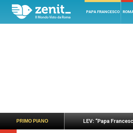
PAPA FRANCESCO
ROM
o e giusto
LEV: “Papa Francesco. Un uomo di pa
PRIMO PIANO