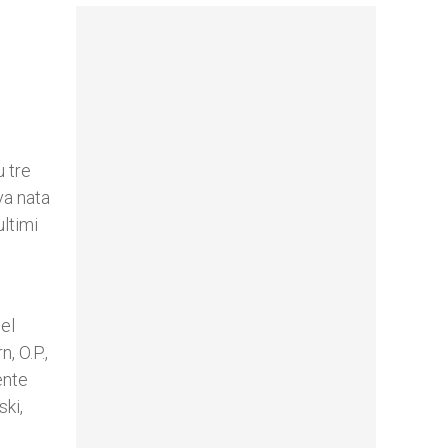
u tre
va nata
ultimi
el
, O.P.,
ente
ski,