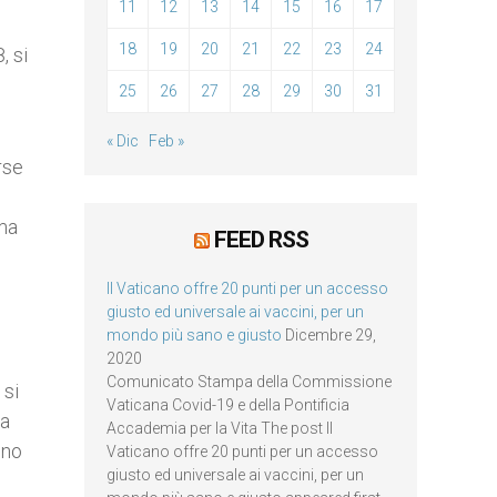
11
12
13
14
15
16
17
e
18
19
20
21
22
23
24
, si
25
26
27
28
29
30
31
« Dic
Feb »
rse
 ma
FEED RSS
Il Vaticano offre 20 punti per un accesso
giusto ed universale ai vaccini, per un
mondo più sano e giusto
Dicembre 29,
2020
Comunicato Stampa della Commissione
 si
Vaticana Covid-19 e della Pontificia
la
Accademia per la Vita The post Il
nno
Vaticano offre 20 punti per un accesso
giusto ed universale ai vaccini, per un