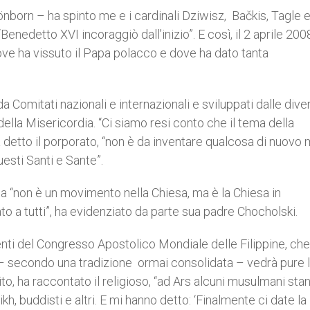
önborn – ha spinto me e i cardinali Dziwisz,
Bačkis, Tagle 
Benedetto XVI incoraggiò dall’inizio”. E così, il 2 aprile 2008
ve ha vissuto il Papa polacco e dove ha dato tanta
da Comitati nazionali e internazionali e sviluppati dalle dive
lla Misericordia. “Ci siamo resi conto che il tema della
a detto il porporato, “non è da inventare qualcosa di nuovo
questi Santi e Sante”.
ia “non è un movimento nella Chiesa, ma è la Chiesa in
o a tutti”, ha evidenziato da parte sua padre Chocholski.
enti del Congresso Apostolico Mondiale delle Filippine, che
e – secondo una tradizione ormai consolidata – vedrà pure 
to, ha raccontato il religioso, “ad Ars alcuni musulmani sta
h, buddisti e altri. E mi hanno detto: ‘Finalmente ci date la