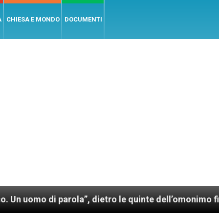
A
CHIESA E MONDO
DOCUMENTI
rola”, dietro le quinte dell’omonimo film di Wim Wend