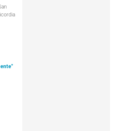
 San
icordia
gente"