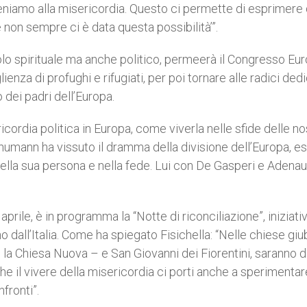
e teniamo alla misericordia. Questo ci permette di esprimere
é non sempre ci è data questa possibilità’”.
olo spirituale ma anche politico, permeerà il Congresso Euro
nza di profughi e rifugiati, per poi tornare alle radici de
dei padri dell’Europa.
cordia politica in Europa, come viverla nelle sfide delle no
humann ha vissuto il dramma della divisione dell’Europa, 
nella sua persona e nella fede. Lui con De Gasperi e Adena
aprile, è in programma la “Notte di riconciliazione”, iniziati
all’Italia. Come ha spiegato Fisichella: “Nelle chiese giubi
– la Chiesa Nuova – e San Giovanni dei Fiorentini, saranno d
e il vivere della misericordia ci porti anche a sperimentar
fronti”.