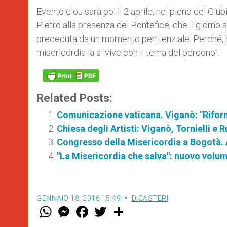
Evento clou sarà poi il 2 aprile, nel pieno del Giu
Pietro alla presenza del Pontefice, che il giorn
preceduta da un momento penitenziale. Perché, h
misericordia la si vive con il tema del perdono”.
Related Posts:
Comunicazione vaticana. Viganò: "Riform
Chiesa degli Artisti: Viganò, Tornielli e
Congresso della Misericordia a Bogotà.
"La Misericordia che salva": nuovo volum
GENNAIO 18, 2016 15:49
DICASTERI
W
M
F
T
S
h
e
a
w
h
a
s
c
i
a