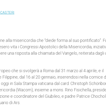
ICASTERI
ne alla misericordia che “diede forma al suo pontificato”. F
ero vita i Congressi Apostolici della Misericordia, iniziati
ere una risposta alla chiamata del Vangelo, reiterata dagli 
opeo che si svolgerà a Roma dal 31 marzo al 4 aprile, e il
ilippine, dal 16 al 20 gennaio, inserendosi nella cornice d
i oggi in Sala Stampa vaticana dal card. Christoph Schönborn
ricordia (Wacom), insieme a mons. Rino Fisichella, presid
zione e coordinatore del Giubileo, e padre Patrice Chochol
ario di Ars.