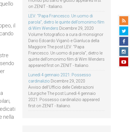
mondo più sano e giusto appeared first
 quello
on ZENIT - Italiano.
LEV: “Papa Francesco. Un uomo di
parola”, dietro le quinte dell’omonimo film
peo, il
di Wim Wenders
Dicembre 29, 2020
dicando
Volume fotografico a cura di monsignor
Dario Edoardo Viganò e Gianluca della
Maggiore The post LEV: “Papa
Francesco. Un uomo di parola”, dietro le
stre
quinte dell’omonimo film di Wim Wenders
essendo
appeared first on ZENIT - Italiano.
uer
Lunedì 4 gennaio 2021: Possesso
cardinalizio
Dicembre 29, 2020
Avviso dell’Ufficio delle Celebrazioni
va
Liturgiche The post Lunedì 4 gennaio
2021: Possesso cardinalizio appeared
lari,
first on ZENIT - Italiano.
edicati
e nella