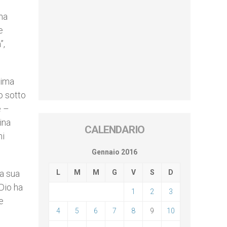
 ma
e
”,
tima
o sotto
e –
ina
CALENDARIO
mi
Gennaio 2016
la sua
L
M
M
G
V
S
D
 Dio ha
1
2
3
e
4
5
6
7
8
9
10