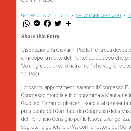
GENNAIO 18, 2016 15:49
SALVATORE CERNUZIO
D
W
M
F
T
S
h
e
a
w
h
a
s
c
i
a
t
s
e
t
r
Share this Entry
s
e
b
t
e
A
n
o
e
p
g
o
r
L’ispirazione fu Giovanni Paolo II e la sua devozio
p
e
k
anni dopo la morte del Pontefice polacco che pres
r
“da un gruppo di cardinali amici” che vogliono ess
tre Papi.
I prossimi appuntamenti saranno il Congresso Eur
Congresso mondiale in programma a Manila, nelle F
Giubileo. Entrambi gli eventi sono stati presentat
presidente del Comitato dei Congressi della Mise
del Pontificio Consiglio per la Nuova Evangelizza
segretario generale di Wacom e rettore del Santu