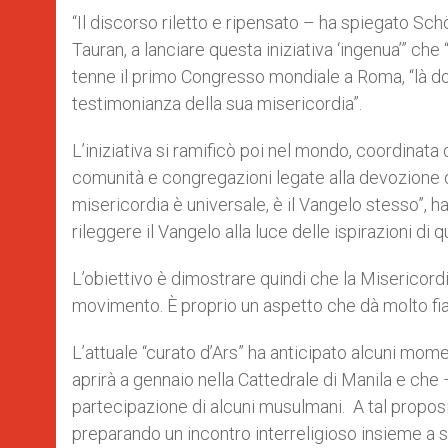
“Il discorso riletto e ripensato – ha spiegato Sch
Tauran, a lanciare questa iniziativa ‘ingenua’” che “
tenne il primo Congresso mondiale a Roma, “là do
testimonianza della sua misericordia”.
L’iniziativa si ramificò poi nel mondo, coordinata 
comunità e congregazioni legate alla devozione de
misericordia è universale, è il Vangelo stesso”, h
rileggere il Vangelo alla luce delle ispirazioni di 
L’obiettivo è dimostrare quindi che la Misericord
movimento. È proprio un aspetto che dà molto fiat
L’attuale “curato d’Ars” ha anticipato alcuni mom
aprirà a gennaio nella Cattedrale di Manila e ch
partecipazione di alcuni musulmani. A tal proposi
preparando un incontro interreligioso insieme a sik