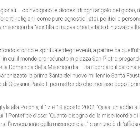
regionali – coinvolgono le diocesi di ogni angolo del globo,
ferenti religioni, come pure agnostici, atei, politici e person
misericordia “scintilla di nuova creatività e di nuova civiltà
ondo storico e spirituale degli eventi, a partire da quell’ul
005, in cui il mondo era radunato in piazza San Pietro pregand
 della Domenica della Misericordia – ha ricordato il cardinal
 canonizzato la prima Santa del nuovo millennio Santa Faust
o di Giovanni Paolo II permettendo che morisse dopo i pri
jtyla alla Polonia, il 17 e 18 agosto 2002: “Quasi un addio al
ui il Pontefice disse: “Quanto bisogno della misericordia di
rsi l’invocazione della misericordia…” e annunciò di “affidar