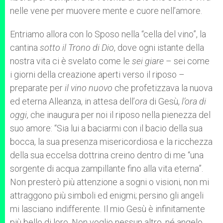
nelle vene per muovere mente e cuore nell’amore.
Entriamo allora con lo Sposo nella “cella del vino”, la
cantina
sotto il Trono di Dio
, dove ogni istante della
nostra vita ci è svelato come le
sei giare
– sei come
i giorni della creazione aperti verso il riposo –
preparate per
il vino nuovo
che profetizzava la nuova
ed eterna Alleanza, in attesa dell’
ora
di Gesù,
l’ora di
oggi
, che inaugura per noi il riposo nella pienezza del
suo amore: “Sia lui a baciarmi con il bacio della sua
bocca, la sua presenza misericordiosa e la ricchezza
della sua eccelsa dottrina creino dentro di me “una
sorgente di acqua zampillante fino alla vita eterna”.
Non presterò più attenzione a sogni o visioni, non mi
attraggono più simboli ed enigmi; persino gli angeli
mi lasciano indifferente. Il mio Gesù è infinitamente
più bello di loro. Non voglio nessun altro, né angelo