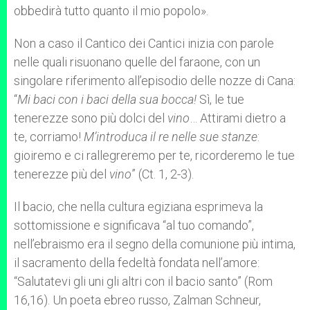
obbedirà tutto quanto il mio popolo».
Non a caso il Cantico dei Cantici inizia con parole
nelle quali risuonano quelle del faraone, con un
singolare riferimento all’episodio delle nozze di Cana:
“
Mi baci con i baci della sua bocca!
Sì, le tue
tenerezze sono più dolci del
vino
… Attirami dietro a
te, corriamo!
M’introduca il re nelle sue stanze
:
gioiremo e ci rallegreremo per te, ricorderemo le tue
tenerezze più del
vino
” (Ct. 1, 2-3).
Il bacio, che nella cultura egiziana esprimeva la
sottomissione e significava “al tuo comando”,
nell’ebraismo era il segno della comunione più intima,
il sacramento della fedeltà fondata nell’amore:
“Salutatevi gli uni gli altri con il bacio santo” (Rom
16,16). Un poeta ebreo russo, Zalman Schneur,