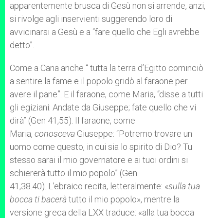
apparentemente brusca di Gesù non si arrende, anzi,
si rivolge agli inservienti suggerendo loro di
avvicinarsi a Gesù e a “fare quello che Egli avrebbe
detto”.
Come a Cana anche “ tutta la terra d’Egitto cominciò
a sentire la fame e il popolo gridò al faraone per
avere il pane”. E il faraone, come Maria, “disse a tutti
gli egiziani: Andate da Giuseppe; fate quello che vi
dirà” (Gen 41,55). Il faraone, come
Maria,
conosceva
Giuseppe: “Potremo trovare un
uomo come questo, in cui sia lo spirito di Dio? Tu
stesso sarai il mio governatore e ai tuoi ordini si
schiererà tutto il mio popolo” (Gen
41,38.40). L’ebraico recita, letteralmente: «
sulla tua
bocca ti bacerà
tutto il mio popolo», mentre la
versione greca della LXX traduce: «alla tua bocca