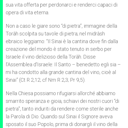
sua vita offerta per perdonarci e renderci capaci di
opera di vita eterna.
Non a caso le giare sono “di pietra”, immagine della
Toràh scolpita su tavole di pietra; nel midràsh
ebraico leggiamo: “Il Sinai è la cantina dove fin dalla
creazione del mondo è stato tenuto in serbo per
Israele il vino delizioso della Toràh. Disse
l’Assemblea d’Israele: Il Santo – benedetto egli sia –
mi ha condotto alla grande cantina del vino, cioè al
Sinai” (Ct R 2,12; cf Nm R 2,3; Pr 9,5).
Nella Chiesa possiamo rifugiarsi allorché abbiamo
smarrito speranza e gioia, schiavi dei nostri cuori “di
pietra”, tanto induriti da rendere come sterile anche
la Parola di Dio. Quando sul Sinai il Signore aveva
sposato il suo Popolo, prima di donargli il vino della