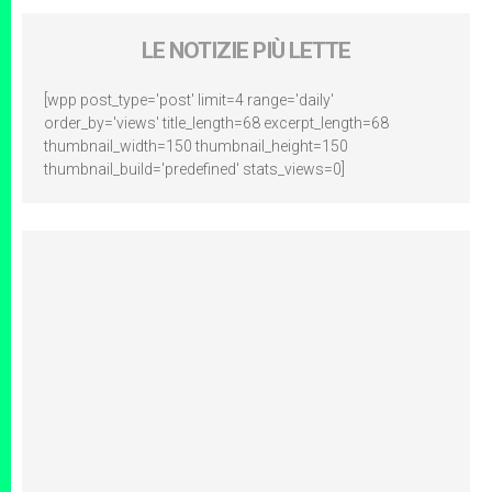
LE NOTIZIE PIÙ LETTE
[wpp post_type='post' limit=4 range='daily'
order_by='views' title_length=68 excerpt_length=68
thumbnail_width=150 thumbnail_height=150
thumbnail_build='predefined' stats_views=0]