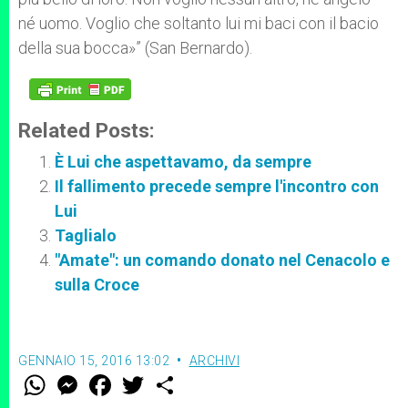
né uomo. Voglio che soltanto lui mi baci con il bacio
della sua bocca»” (San Bernardo).
Related Posts:
È Lui che aspettavamo, da sempre
Il fallimento precede sempre l'incontro con
Lui
Taglialo
"Amate": un comando donato nel Cenacolo e
sulla Croce
GENNAIO 15, 2016 13:02
ARCHIVI
W
M
F
T
S
h
e
a
w
h
a
s
c
i
a