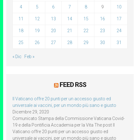
4
5
6
7
8
9
10
11
12
13
14
15
16
17
18
19
20
21
22
23
24
25
26
27
28
29
30
31
« Dic
Feb »
FEED RSS
Il Vaticano offre 20 punti per un accesso giusto ed
universale ai vaccini, per un mondo più sano e giusto
Dicembre 29, 2020
Comunicato Stampa della Commissione Vaticana Covid-
19 e della Pontificia Accademia per la Vita The post Il
Vaticano offre 20 punti per un accesso giusto ed
universale ai vaccini, per un mondo più sano e giusto