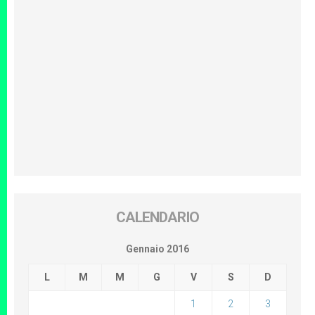
CALENDARIO
Gennaio 2016
L
M
M
G
V
S
D
1
2
3