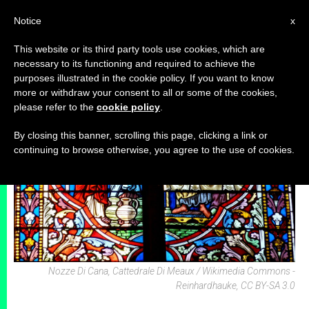
IT
Notice
x
This website or its third party tools use cookies, which are
necessary to its functioning and required to achieve the
ARCHIVI
purposes illustrated in the cookie policy. If you want to know
more or withdraw your consent to all or some of the cookies,
please refer to the
cookie policy
.
By closing this banner, scrolling this page, clicking a link or
continuing to browse otherwise, you agree to the use of cookies.
Nozze Di Cana, Cattedrale Di Meaux / Wikimedia Commons -
Reinhardhauke, CC BY-SA 3.0