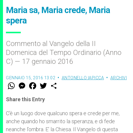
Maria sa, Maria crede, Maria
spera
Commento al Vangelo della II
Domenica del Tempo Ordinario (Anno
C) — 17 gennaio 2016
GENNAIO 15, 2016 13:02
ANTONELLO IAPICCA
ARCHIVI
W
M
F
T
S
h
e
a
w
h
a
s
c
i
a
t
s
e
t
r
Share this Entry
s
e
b
t
e
A
n
o
e
p
g
o
r
C’è un luogo dove qualcuno spera e crede per me,
p
e
k
anche quando ho smarrito la speranza, e di fede
r
neanche l’ombra. E’ la Chiesa. Il Vangelo di questa