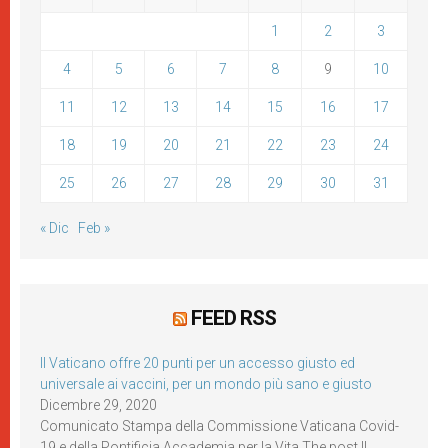
1
2
3
4
5
6
7
8
9
10
11
12
13
14
15
16
17
18
19
20
21
22
23
24
25
26
27
28
29
30
31
« Dic
Feb »
FEED RSS
Il Vaticano offre 20 punti per un accesso giusto ed
universale ai vaccini, per un mondo più sano e giusto
Dicembre 29, 2020
Comunicato Stampa della Commissione Vaticana Covid-
19 e della Pontificia Accademia per la Vita The post Il