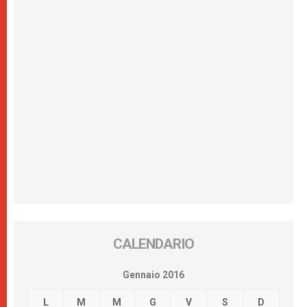
CALENDARIO
Gennaio 2016
L
M
M
G
V
S
D