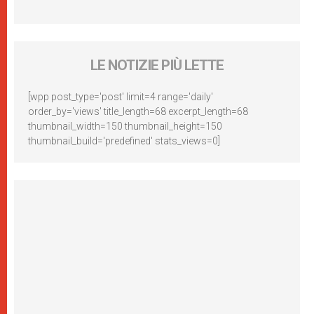
LE NOTIZIE PIÙ LETTE
[wpp post_type='post' limit=4 range='daily'
order_by='views' title_length=68 excerpt_length=68
thumbnail_width=150 thumbnail_height=150
thumbnail_build='predefined' stats_views=0]