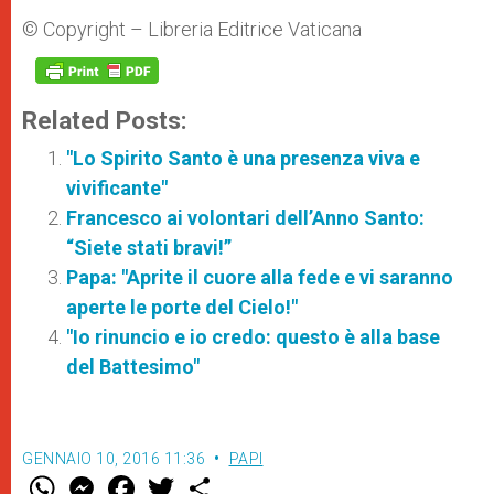
© Copyright – Libreria Editrice Vaticana
Related Posts:
"Lo Spirito Santo è una presenza viva e
vivificante"
Francesco ai volontari dell’Anno Santo:
“Siete stati bravi!”
Papa: "Aprite il cuore alla fede e vi saranno
aperte le porte del Cielo!"
"Io rinuncio e io credo: questo è alla base
del Battesimo"
GENNAIO 10, 2016 11:36
PAPI
W
M
F
T
S