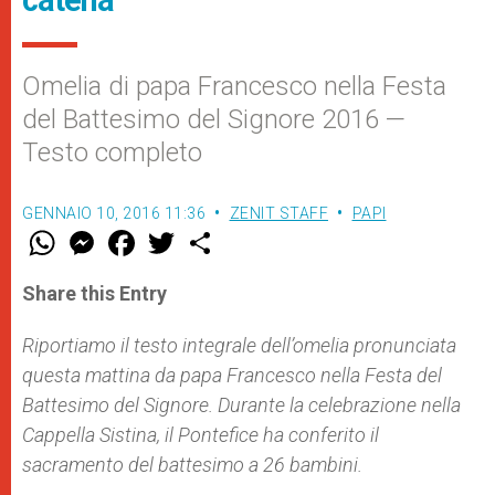
Omelia di papa Francesco nella Festa
del Battesimo del Signore 2016 —
Testo completo
GENNAIO 10, 2016 11:36
ZENIT STAFF
PAPI
W
M
F
T
S
h
e
a
w
h
a
s
c
i
a
t
s
e
t
r
Share this Entry
s
e
b
t
e
A
n
o
e
p
g
o
r
Riportiamo il testo integrale dell’omelia pronunciata
p
e
k
questa mattina da papa Francesco nella Festa del
r
Battesimo del Signore. Durante la celebrazione nella
Cappella Sistina, il Pontefice ha conferito il
sacramento del battesimo a 26 bambini.