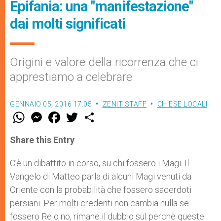
Epifania: una "manifestazione"
dai molti significati
Origini e valore della ricorrenza che ci
apprestiamo a celebrare
GENNAIO 05, 2016 17:05
ZENIT STAFF
CHIESE LOCALI
W
M
F
T
S
h
e
a
w
h
a
s
c
i
a
t
s
e
t
r
Share this Entry
s
e
b
t
e
A
n
o
e
p
g
o
r
C’è un dibattito in corso, su chi fossero i Magi. Il
p
e
k
Vangelo di Matteo parla di alcuni Magi venuti da
r
Oriente con la probabilità che fossero sacerdoti
persiani. Per molti credenti non cambia nulla se
fossero Re o no, rimane il dubbio sul perchè queste