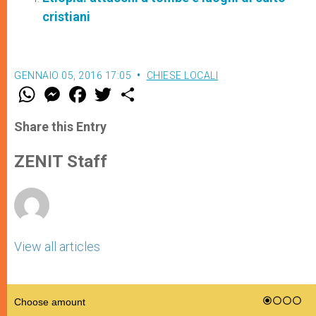
cristiani
GENNAIO 05, 2016 17:05
CHIESE LOCALI
W
M
F
T
S
h
e
a
w
h
a
s
c
i
a
t
s
e
t
r
Share this Entry
s
e
b
t
e
A
n
o
e
p
g
o
r
ZENIT Staff
p
e
k
r
View all articles