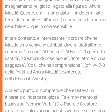
insegnamento religioso legato alla figura di Ahura
Mazdā. Questo, era il nome dato – in determinate
terre dell’oriente – all'unico Dio, creatore del mondo
sensibile e di quello sovrasensibile.
In tale contesto, è interessante ricordare che nel
Mazdeismo venivano attribuiti diversi titoli all’ente
supremo: “Io sono”, “il Pastore”, “il Forte”, “la perfetta
santità”, “Creatore di cose buone”, “Intelletto e divina
saggezza”, “Colui che ha comprensione”…(cfr. vv. 7-8
dello “Yašt ad Ahura Mazdā”, contenuto
nella Khordah Avestā).
A questo punto, si comprende che esisteva un
itinerario di ricerca religiosa. Tale movimento si
basava sui “semina Verbi” (Dio Padre e Creatore
aiuta i suoi figli ovunque questi vivono), e sullo sforzo