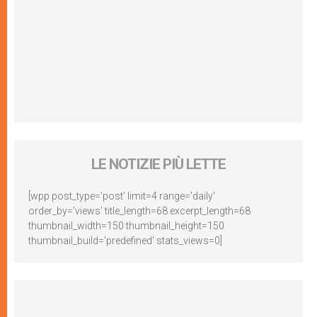
LE NOTIZIE PIÙ LETTE
[wpp post_type='post' limit=4 range='daily'
order_by='views' title_length=68 excerpt_length=68
thumbnail_width=150 thumbnail_height=150
thumbnail_build='predefined' stats_views=0]