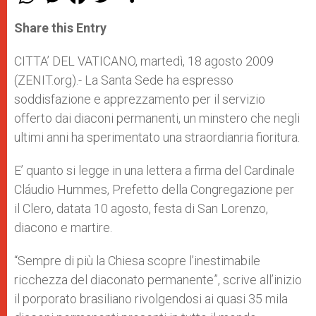
h
e
a
w
h
a
s
c
i
a
t
s
e
t
r
Share this Entry
s
e
b
t
e
A
n
o
e
p
g
o
r
CITTA’ DEL VATICANO, martedì, 18 agosto 2009
p
e
k
(ZENIT.org).- La Santa Sede ha espresso
r
soddisfazione e apprezzamento per il servizio
offerto dai diaconi permanenti, un minstero che negli
ultimi anni ha sperimentato una straordianria fioritura.
E’ quanto si legge in una lettera a firma del Cardinale
Cláudio Hummes, Prefetto della Congregazione per
il Clero, datata 10 agosto, festa di San Lorenzo,
diacono e martire.
“Sempre di più la Chiesa scopre l’inestimabile
ricchezza del diaconato permanente”, scrive all’inizio
il porporato brasiliano rivolgendosi ai quasi 35 mila