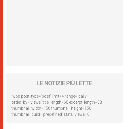
LE NOTIZIE PIÙ LETTE
[wpp post_type='post' limit=4 range='daily'
order_by='views' title_length=68 excerpt_length=68
thumbnail_width=150 thumbnail_height=150
thumbnail_build='predefined' stats_views=0]