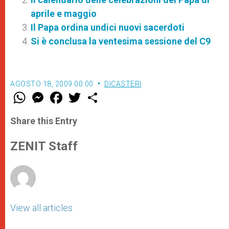
aprile e maggio
Il Papa ordina undici nuovi sacerdoti
Si è conclusa la ventesima sessione del C9
AGOSTO 18, 2009 00:00
DICASTERI
W
M
F
T
S
h
e
a
w
h
a
s
c
i
a
t
s
e
t
r
Share this Entry
s
e
b
t
e
A
n
o
e
p
g
o
r
ZENIT Staff
p
e
k
r
View all articles