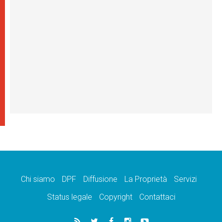
Chi siamo
DPF
Diffusione
La Proprietà
Servizi
Status legale
Copyright
Contattaci