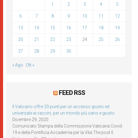
1
2
3
4
5
6
7
8
9
10
11
12
13
14
15
16
17
18
19
20
21
22
23
24
25
26
27
28
29
30
« Ago
Ott »
FEED RSS
Il Vaticano offre 20 punti per un accesso giusto ed
universale ai vaccini, per un mondo più sano e giusto
Dicembre 29, 2020
Comunicato Stampa della Commissione Vaticana Covid-
19 e della Pontificia Accademia per la Vita The post Il