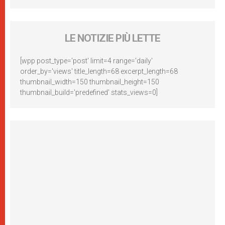
LE NOTIZIE PIÙ LETTE
[wpp post_type='post' limit=4 range='daily'
order_by='views' title_length=68 excerpt_length=68
thumbnail_width=150 thumbnail_height=150
thumbnail_build='predefined' stats_views=0]