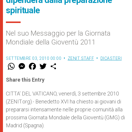
dipenderà dalla preparazione
spirituale
Nel suo Messaggio per la Giornata
Mondiale della Gioventù 2011
SETTEMBRE 03, 2010 00:00
ZENIT STAFF
DICASTERI
W
M
F
T
S
h
e
a
w
h
a
s
c
i
a
t
s
e
t
r
Share this Entry
s
e
b
t
e
A
n
o
e
p
g
o
r
CITTA’ DEL VATICANO, venerdì, 3 settembre 2010
p
e
k
(ZENIT.org).- Benedetto XVI ha chiesto ai giovani di
r
prepararsi intensamente nelle proprie comunità alla
prossima Giornata Mondiale della Gioventù (GMG) di
Madrid (Spagna).