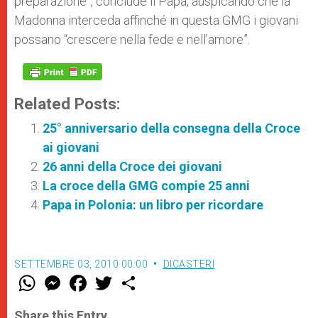
preparazione”, conclude il Papa, auspicando che la
Madonna interceda affinché in questa GMG i giovani
possano “crescere nella fede e nell’amore”.
Related Posts:
25° anniversario della consegna della Croce
ai giovani
26 anni della Croce dei giovani
La croce della GMG compie 25 anni
Papa in Polonia: un libro per ricordare
SETTEMBRE 03, 2010 00:00
DICASTERI
W
M
F
T
S
h
e
a
w
h
a
s
c
i
a
t
s
e
t
r
Share this Entry